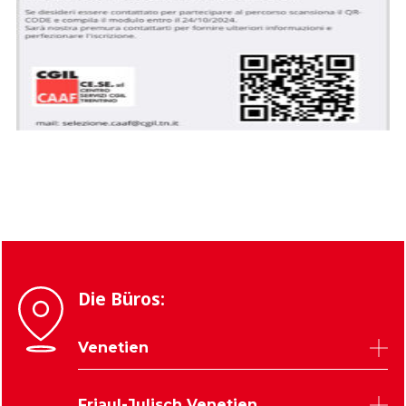
Die Büros:
Venetien
Belluno
Friaul-Julisch Venetien