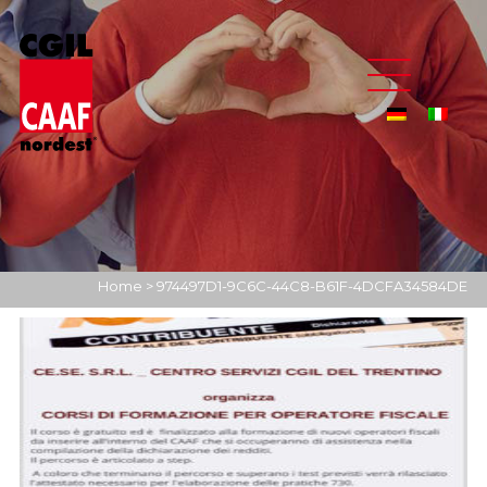
Home
>
974497D1-9C6C-44C8-B61F-4DCFA34584DE