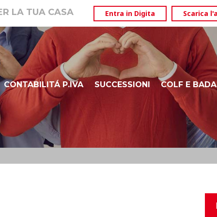
PER LA TUA CASA
Entra in Digita
Scarica l'
CONTABILITÁ P.IVA
SUCCESSIONI
COLF E BADA
ISEE
DURP – BOLZANO ALTO ADIGE