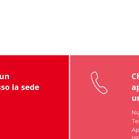
 un
C
so la sede
a
u
Nu
Te
Ap
l'I