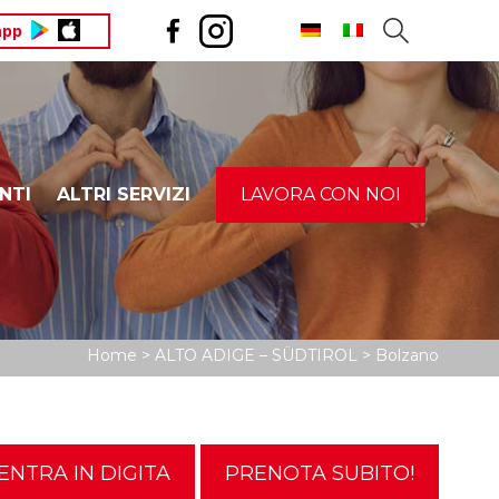
app
NTI
ALTRI SERVIZI
LAVORA CON NOI
ICEF – TRENTINO
IMU – ILIA – IMI – IMIS
AM
Home
>
ALTO ADIGE – SÜDTIROL
>
Bolzano
ENTRA IN DIGITA
PRENOTA SUBITO!