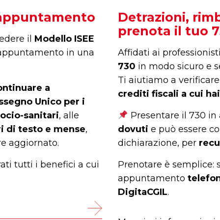
o appuntamento
Detrazioni, rim
prenota il tuo 
edere il
Modello ISEE
n appuntamento in una
Affidati ai professionist
730
in modo sicuro e se
Ti aiutiamo a verificare
ontinuare a
crediti fiscali a cui hai
ssegno Unico per i
ocio-sanitari
, alle
Presentare il 730 in 
bri di testo e mense
,
dovuti
e può essere co
re aggiornato.
dichiarazione, per
recu
ti tutti i benefici a cui
Prenotare è semplice: sc
appuntamento
telefo
DigitaCGIL
.