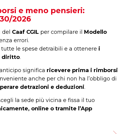
D
borsi e meno pensieri:
730/2026
L
un
i del
Caaf CGIL
per compilare il
Modello
pa
nza errori.
pr
 tutte le spese detraibili e a ottenere
i
Pr
 diritto
.
pr
anticipo significa
ricevere prima i rimborsi
ri
nveniente anche per chi non ha l’obbligo di
or
perare detrazioni e deduzioni
.
pr
so
egli la sede più vicina e fissa il tuo
ag
nicamente, online o tramite l’App
un
La