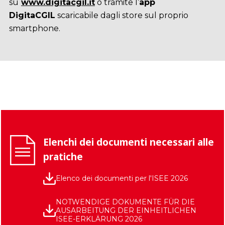
su
www.digitacgil.it
o tramite l’
app
DigitaCGIL
scaricabile dagli store sul proprio
smartphone.
Elenchi dei documenti necessari alle
pratiche
Elenco dei documenti per l'ISEE 2026
NOTWENDIGE DOKUMENTE FÜR DIE
AUSARBEITUNG DER EINHEITLICHEN
ISEE-ERKLÄRUNG 2026