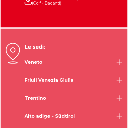
(Colf - Badanti)
Le sedi:
Veneto
Belluno
Friuli Venezia Giulia
Padova
Rovigo
Udine
Trentino
Treviso
Trieste
Venezia
Pordenone
Trento
Verona
Alto adige - Südtirol
Gorizia
Vicenza