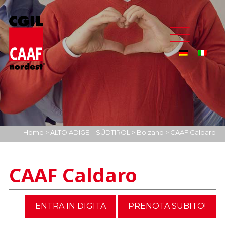
Home
>
ALTO ADIGE – SÜDTIROL
>
Bolzano
>
CAAF Caldaro
CAAF Caldaro
ENTRA IN DIGITA
PRENOTA SUBITO!