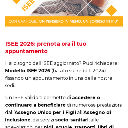
Detrazioni, rimborsi e meno pensieri:
prenota il tuo 730/2026
Affidati ai professionisti del
Caaf CGIL
per
compilare il
Modello 730
in modo sicuro e senza
errori.
Ti aiutiamo a verificare tutte le spese detraibili e a
ottenere
i crediti fiscali a cui hai diritto
.
Presentare il 730 in anticipo significa
ricevere
prima i rimborsi dovuti
e può essere conveniente
anche per chi non ha l’obbligo di dichiarazione, per
recuperare detrazioni e deduzioni
.