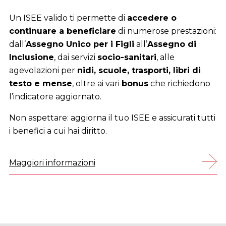
ottenere
i crediti fiscali a cui hai diritto
.
Presentare il 730 in anticipo significa
ricevere
prima i rimborsi dovuti
e può essere conveniente
anche per chi non ha l’obbligo di dichiarazione, per
recuperare detrazioni e deduzioni
.
Prenotare è semplice: scegli la sede più vicina e
fissa il tuo appuntamento
telefonicamente,
online o tramite l’App DigitaCGIL
.
Maggiori informazioni