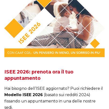
Detrazioni, rimborsi e meno pensieri:
prenota il tuo 730/2026
Affidati ai professionisti del
Caaf CGIL
per
compilare il
Modello 730
in modo sicuro e senza
errori.
Ti aiutiamo a verificare tutte le spese detraibili e a