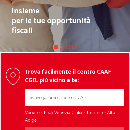
Insieme
per le tue opportunità
fiscali
Trova facilmente il centro CAAF
CGIL più vicino a te:
-
-
-
Veneto
Friuli Venezia Giulia
Trentino
Alto
Adige