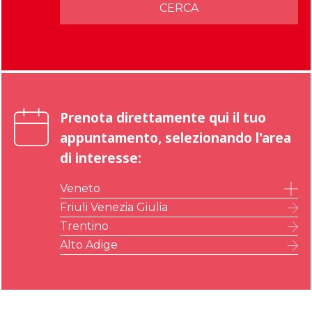
CERCA
Prenota direttamente qui il tuo
appuntamento, selezionando l'area
di interesse:
Veneto
Belluno
Friuli Venezia Giulia
Padova
Trentino
Rovigo
Alto Adige
Treviso
Venezia
Verona