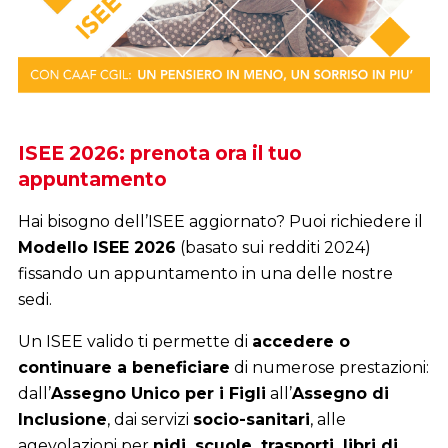
Detrazioni, rimborsi e meno pensieri:
prenota il tuo 730/2026
Affidati ai professionisti del
Caaf CGIL
per
compilare il
Modello 730
in modo sicuro e senza
errori.
Ti aiutiamo a verificare tutte le spese detraibili e a
ottenere
i crediti fiscali a cui hai diritto
.
Presentare il 730 in anticipo significa
ricevere
prima i rimborsi dovuti
e può essere conveniente
anche per chi non ha l’obbligo di dichiarazione, per
recuperare detrazioni e deduzioni
.