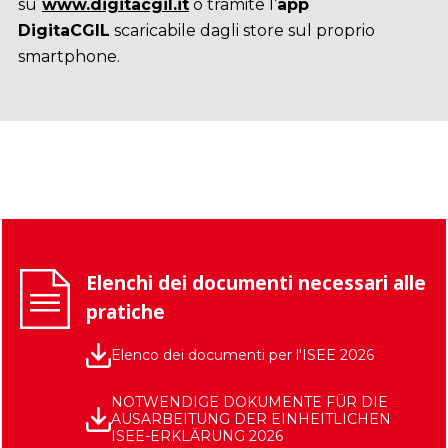
su
www.digitacgil.it
o tramite l’
app
DigitaCGIL
scaricabile dagli store sul proprio
smartphone.
Elenchi dei documenti necessari alle
pratiche
Elenco dei documenti per l'ISEE 2026
NOTWENDIGE DOKUMENTE FÜR DIE
AUSARBEITUNG DER EINHEITLICHEN
ISEE-ERKLÄRUNG 2026