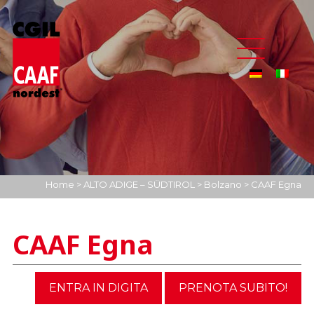
Home
>
ALTO ADIGE – SÜDTIROL
>
Bolzano
>
CAAF Egna
CAAF Egna
ENTRA IN DIGITA
PRENOTA SUBITO!