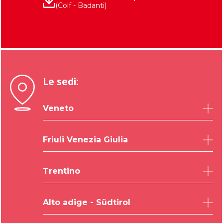
(Colf - Badanti)
Le sedi:
Veneto
Belluno
Friuli Venezia Giulia
Padova
Rovigo
Udine
Trentino
Treviso
Trieste
Venezia
Pordenone
Trento
Verona
Alto adige - Südtirol
Gorizia
Vicenza