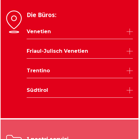
Die Büros:
Venetien
Belluno
Friaul-Julisch Venetien
Padua
Rovigo
Udine
Trentino
Treviso
Triest
Venedig
Pordenone
Trient
Verona
Südtirol
Gorizia
Vicenza
Bozen