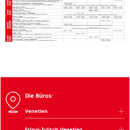
Die Büros:
Venetien
Belluno
Friaul-Julisch Venetien