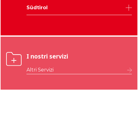
Pordenone
Trient
Verona
Südtirol
Gorizia
Vicenza
Bozen
I nostri servizi
Altri Servizi