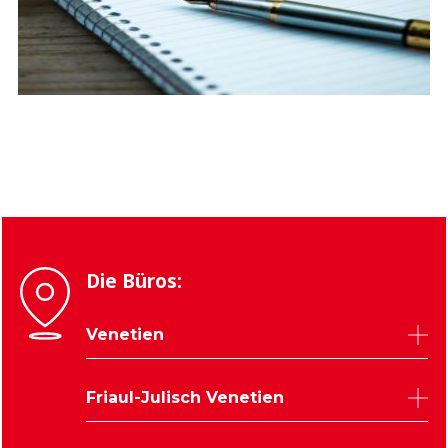
Die Büros:
Venetien
Belluno
Friaul-Julisch Venetien
Padua
Rovigo