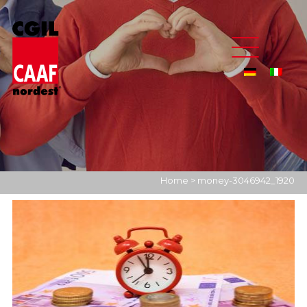
Home
>
money-3046942_1920