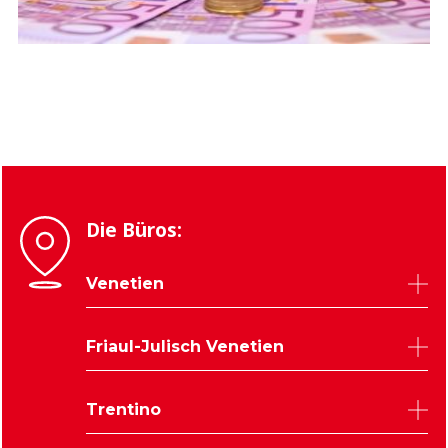
Die Büros:
Venetien
Belluno
Friaul-Julisch Venetien
Padua
Rovigo
Udine
Trentino
Treviso
Triest
Venedig