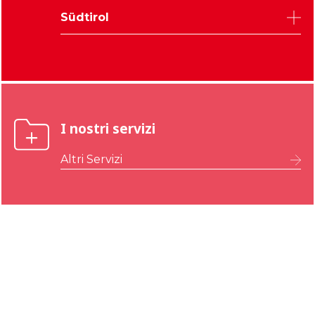
Pordenone
Trient
Verona
Südtirol
Gorizia
Vicenza
Bozen
I nostri servizi
Altri Servizi