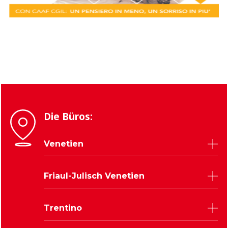
Die Büros:
Venetien
Belluno
Friaul-Julisch Venetien
Padua
Rovigo
Udine
Trentino
Treviso
Triest
Venedig