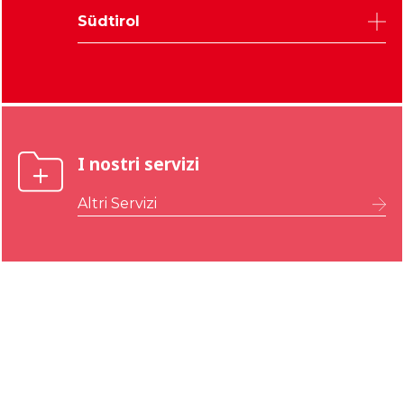
Pordenone
Trient
Verona
Südtirol
Gorizia
Vicenza
Bozen
I nostri servizi
Altri Servizi