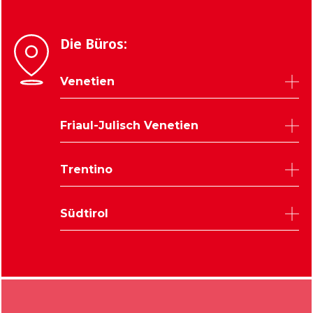
Die Büros:
Venetien
Belluno
Friaul-Julisch Venetien
Padua
Rovigo
Udine
Trentino
Treviso
Triest
Venedig
Pordenone
Trient
Verona
Südtirol
Gorizia
Vicenza
Bozen