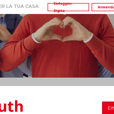
Einloggen
PER LA TUA CASA
Anwend
Digita
uth
EI