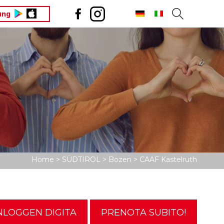
ung
Home
>
SÜDTIROL
>
Bozen
>
CAAF Kastelruth
NLOGGEN DIGITA
PRENOTA SUBITO!