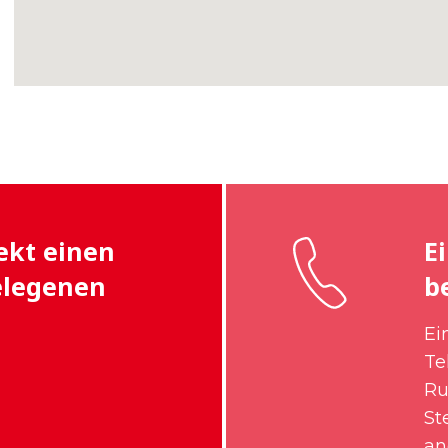
ekt einen
E
elegenen
b
Ei
Te
Ru
St
an