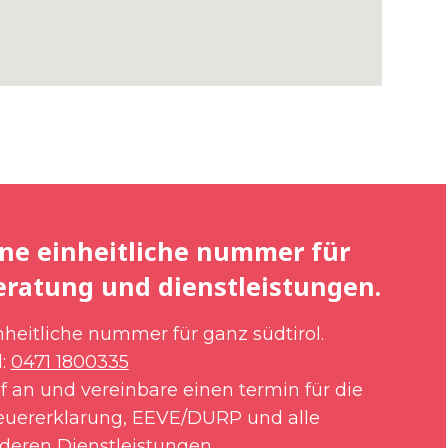
ine einheitliche nummer für
eratung und dienstleistungen.
nheitliche nummer für ganz südtirol.
l:
0471 1800335
f an und vereinbare einen termin für die
euererklarung, EEVE/DURP und alle
deren Dienstleistungen.