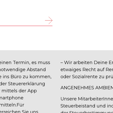
 einen Termin, es muss
– Wir arbeiten Deine E
notwendige Abstand
etwaiges Recht auf Ren
e ins Büro zu kommen,
oder Sozialrente zu prü
der Steuererklärung
ANGENEHMES AMBIEN
r mittels der App
Smartphone
Unsere MitarbeiterInne
mitteln.Für
Steuerbeistand und in
rreichen Sie uns