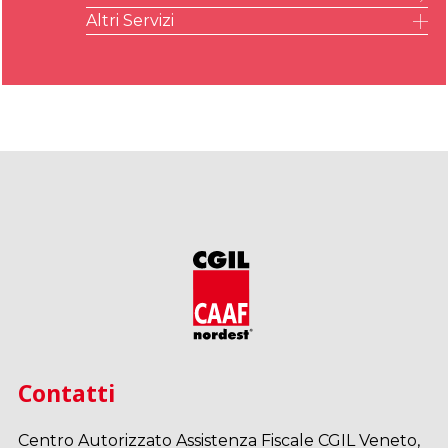
Altri Servizi
IMU – ILIA – IMI – IMIS
A
Contatti
Centro Autorizzato Assistenza Fiscale CGIL Veneto,