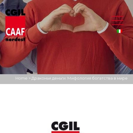
Home
>
Драконьи деньги: Мифология богатства в мире
онлайн-слотов