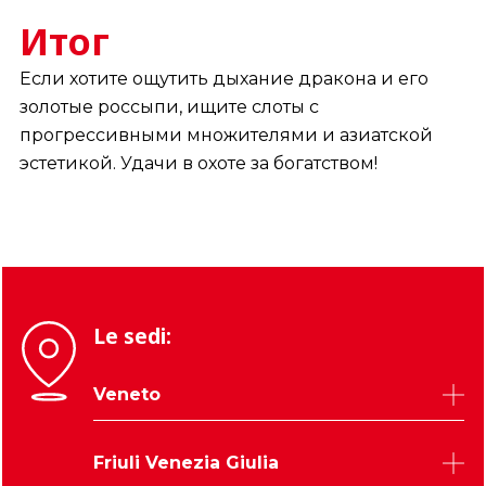
Итог
Если хотите ощутить дыхание дракона и его
золотые россыпи, ищите слоты с
прогрессивными множителями и азиатской
эстетикой. Удачи в охоте за богатством!
Le sedi:
Veneto
Belluno
Friuli Venezia Giulia
Padova