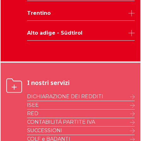
Rovigo
Udine
Trentino
Treviso
Trieste
Venezia
Pordenone
Trento
Verona
Alto adige - Südtirol
Gorizia
Vicenza
Bolzano
I nostri servizi
DICHIARAZIONE DEI REDDITI
ISEE
RED
CONTABILITÁ PARTITE IVA
SUCCESSIONI
COLF e BADANTI