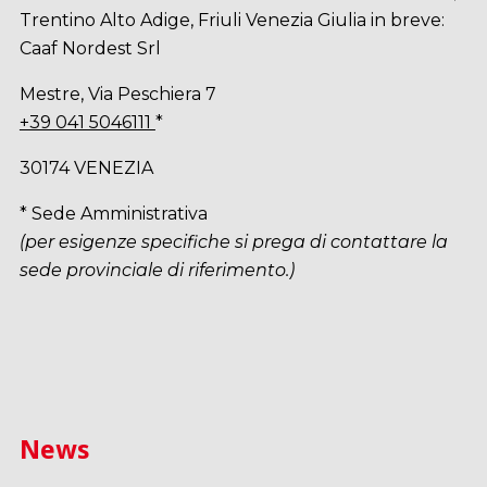
Trentino Alto Adige, Friuli Venezia Giulia in breve:
Caaf Nordest Srl
Mestre, Via Peschiera 7
+39 041 5046111
*
30174 VENEZIA
* Sede Amministrativa
(per esigenze specifiche si prega di contattare la
sede provinciale di riferimento.)
News