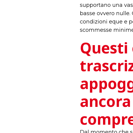
supportano una vasta
basse ovvero nulle.
condizioni eque e pe
scommesse minime da
Questi
trascri
appogg
ancora
compre
Dal momento che si s