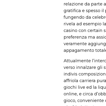
relazione da parte a
gratifica e spesso i
fungendo da celebre 
rivela ad esempio la
casino con certain s
preferenza ma assic
veramente aggiunger
appagamento totale
Attualmente l’intero
verso innalzare gli 
indivis composizione
affriola carriera pu
giochi live ed la li
online, e circa d’o
gioco, conveniente 