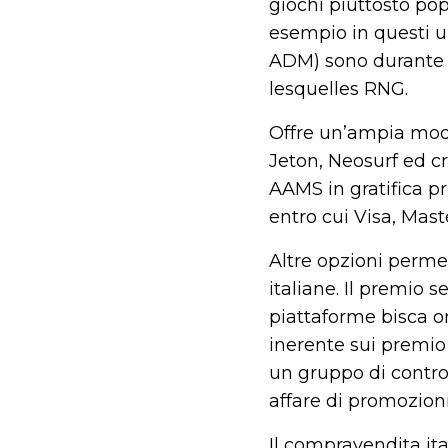
giochi piuttosto po
esempio in questi u
ADM) sono durante t
lesquelles RNG.
Offre un’ampia modo 
Jeton, Neosurf ed c
AAMS in gratifica pr
entro cui Visa, Mast
Altre opzioni permet
italiane. Il premio
piattaforme bisca o
inerente sui premio
un gruppo di contr
affare di promozioni
Il compravendita ita