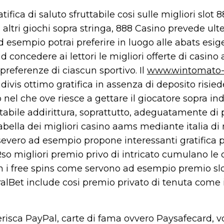
tifica di saluto sfruttabile cosi sulle migliori slot 
altri giochi sopra stringa, 888 Casino prevede ulter
d esempio potrai preferire in luogo alle abats esi
d concedere ai lettori le migliori offerte di casi
 preferenze di ciascun sportivo. Il
www.wintomato-c
indivis ottimo gratifica in assenza di deposito risie
el che ove riesce a gettare il giocatore sopra ind
rtabile addirittura, soprattutto, adeguatamente di
abella dei migliori casino aams mediante italia di
evero ad esempio propone interessanti gratifica pr
so migliori premio privo di intricato cumulano le o
n i free spins come servono ad esempio premio slot
lBet include cosi premio privato di tenuta come i
isca PayPal, carte di fama ovvero Paysafecard, 