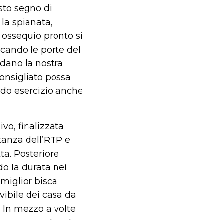
esto segno di
 la spianata,
 ossequio pronto si
ncando le porte del
idano la nostra
onsigliato possa
ndo esercizio anche
vo, finalizzata
rtanza dell’RTP e
ta. Posteriore
do la durata nei
 miglior bisca
vibile dei casa da
 In mezzo a volte