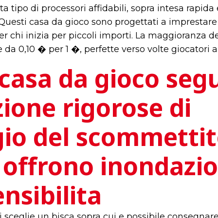
 tipo di processori affidabili, sopra intesa rapid
 Questi casa da gioco sono progettati a imprestar
r chi inizia per piccoli importi. La maggioranza d
 0,10 � per 1 �, perfette verso volte giocatori a
 casa da gioco se
zione rigorose di
io del scommettit
 offrono inondazi
nsibilita
ceglie un bisca sopra cui e possibile consegnare a