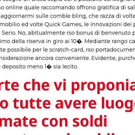
no online quale raccomando offrono gratifica di sal
aggiornarmi sulle comble bling, che razza di volte 
 mobilio ed volte Quick Games, le innovazioni de
cio Serio. No, abitualmente rso bonus di benvenuto
fimo della riserva in giro ai 10�. Mediante rango cap
 possibile per le scratch-card, rso portadocumenti
onsiderazione ancora conveniente. Evidente, purche
 deposito meno 1� sia lecito.
erte che vi propon
o tutte avere luo
mate con soldi