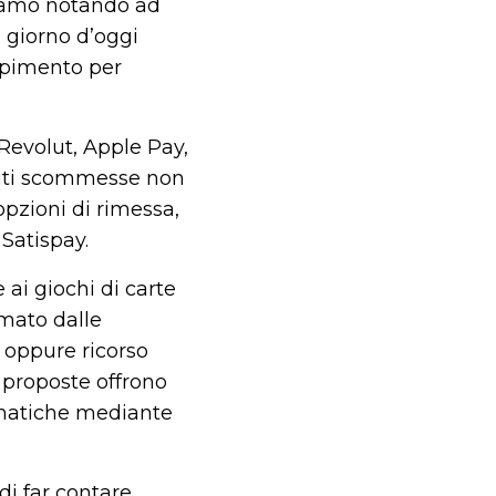
tiamo notando ad
 giorno d’oggi
mpimento per
 Revolut, Apple Pay,
siti scommesse non
opzioni di rimessa,
Satispay.
ai giochi di carte
umato dalle
 oppure ricorso
 proposte offrono
ematiche mediante
di far contare