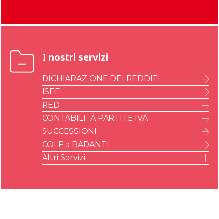
Bolzano
I nostri servizi
DICHIARAZIONE DEI REDDITI
ISEE
RED
CONTABILITÁ PARTITE IVA
SUCCESSIONI
COLF e BADANTI
Altri Servizi
IMU – ILIA – IMI – IMIS
A