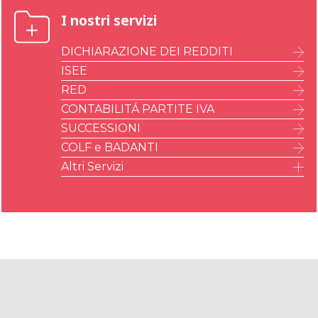
I nostri servizi
DICHIARAZIONE DEI REDDITI
ISEE
RED
CONTABILITÁ PARTITE IVA
SUCCESSIONI
COLF e BADANTI
Altri Servizi
IMU – ILIA – IMI – IMIS
A