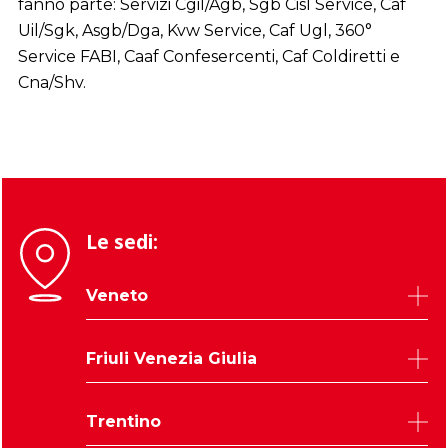
fanno parte: Servizi Cgil/Agb, Sgb Cisl Service, Caf
Uil/Sgk, Asgb/Dga, Kvw Service, Caf Ugl, 360°
Service FABI, Caaf Confesercenti, Caf Coldiretti e
Cna/Shv.
Le sedi:
Veneto
Belluno
Friuli Venezia Giulia
Padova
Rovigo
Udine
Trentino
Treviso
Trieste