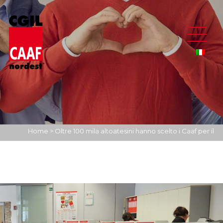
Home
>
Oltre 100 mila altoatesini hanno scelto i Caaf per il
Modello 730 al 18 di luglio