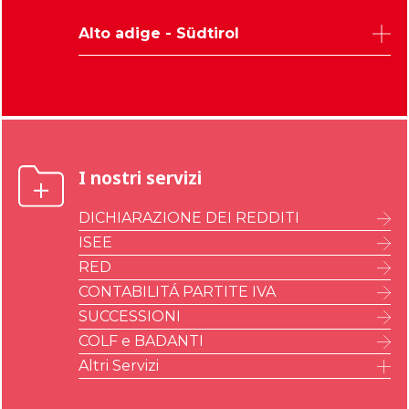
Venezia
Pordenone
Trento
Verona
Alto adige - Südtirol
Gorizia
Vicenza
Bolzano
I nostri servizi
DICHIARAZIONE DEI REDDITI
ISEE
RED
CONTABILITÁ PARTITE IVA
SUCCESSIONI
COLF e BADANTI
Altri Servizi
IMU – ILIA – IMI – IMIS
A