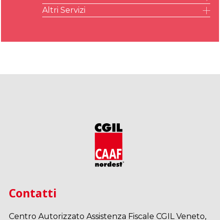
Altri Servizi
IMU – ILIA – IMI – IMIS
A
Contatti
Centro Autorizzato Assistenza Fiscale CGIL Veneto,