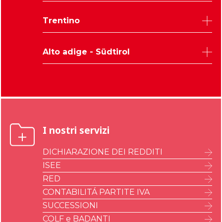
Rovigo
Udine
Trentino
Treviso
Trieste
Venezia
Pordenone
Trento
Verona
Alto adige - Südtirol
Gorizia
Vicenza
Bolzano
I nostri servizi
DICHIARAZIONE DEI REDDITI
ISEE
RED
CONTABILITÁ PARTITE IVA
SUCCESSIONI
COLF e BADANTI