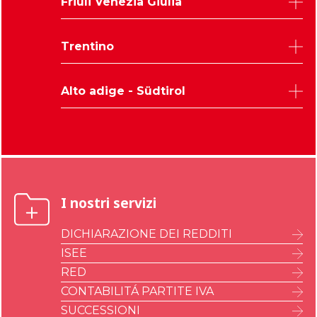
Friuli Venezia Giulia
Padova
Rovigo
Udine
Trentino
Treviso
Trieste
Venezia
Pordenone
Trento
Verona
Alto adige - Südtirol
Gorizia
Vicenza
Bolzano
I nostri servizi
DICHIARAZIONE DEI REDDITI
ISEE
RED
CONTABILITÁ PARTITE IVA
SUCCESSIONI