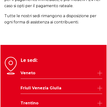
caso si opti per il pagamento rateale.
Tutte le nostri sedi rimangono a disposizione per
ogni forma di assistenza ai contribuenti.
Le sedi:
Veneto
Belluno
Friuli Venezia Giulia
Padova
Rovigo
Udine
Trentino
Treviso
Trieste