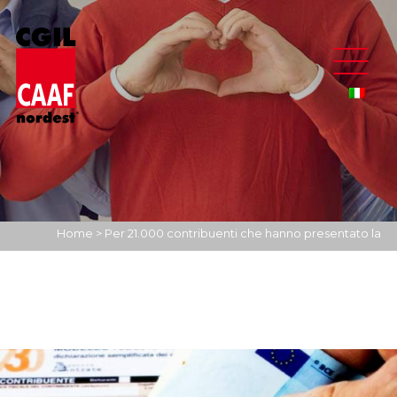
Home
>
Per 21.000 contribuenti che hanno presentato la
dichiarazione presso il Caaf della CGIL-AGB in arrivo 19milioni di
euro di rimborsi IRPEF (media di 924,00 euro a contribuente).