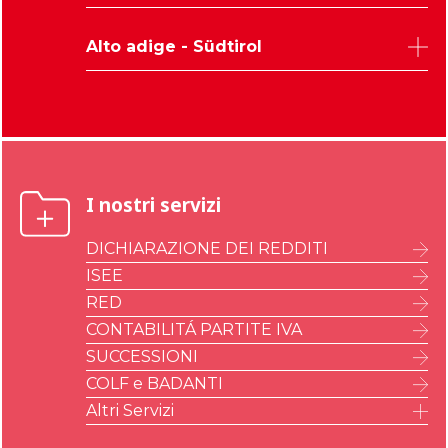
Venezia
Pordenone
Trento
Verona
Alto adige - Südtirol
Gorizia
Vicenza
Bolzano
I nostri servizi
DICHIARAZIONE DEI REDDITI
ISEE
RED
CONTABILITÁ PARTITE IVA
SUCCESSIONI
COLF e BADANTI
Altri Servizi
IMU – ILIA – IMI – IMIS
A