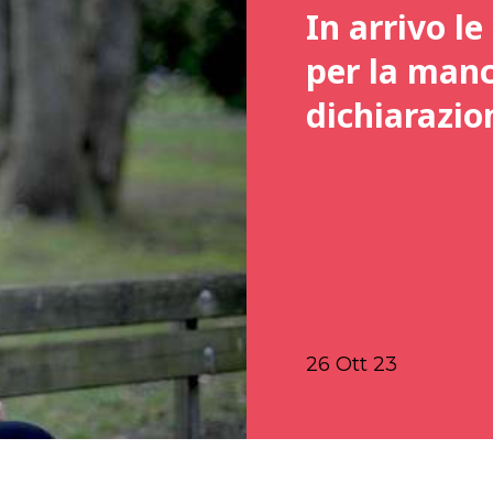
In arrivo le
per la manc
dichiarazio
26 Ott 23