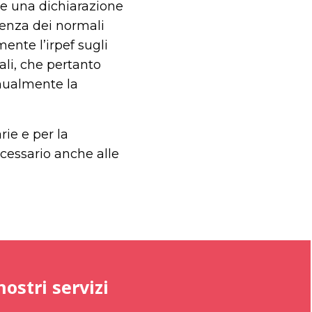
e una dichiarazione
erenza dei normali
ente l’irpef sugli
ali, che pertanto
nnualmente la
ie e per la
ecessario anche alle
nostri servizi