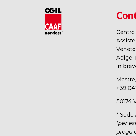
Cont
Centro
Assiste
Veneto,
Adige, 
in brev
Mestre,
+39 04
30174 
* Sede
(per es
prega d