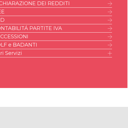
CHIARAZIONE DEI REDDITI
EE
ED
NTABILITÁ PARTITE IVA
CCESSIONI
LF e BADANTI
ri Servizi
IMU – ILIA – IMI – IMIS
AM