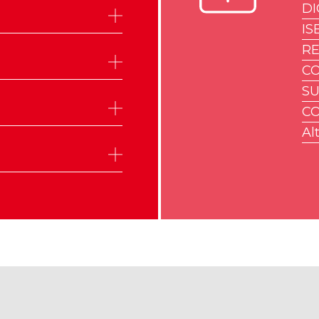
DI
IS
R
CO
SU
CO
Alt