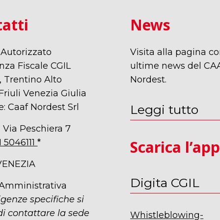
atti
News
 Autorizzato
Visita alla pagina co
nza Fiscale CGIL
ultime news del CA
 Trentino Alto
Nordest.
Friuli Venezia Giulia
e: Caaf Nordest Srl
Leggi tutto
 Via Peschiera 7
1 5046111
*
Scarica l’ap
VENEZIA
Digita CGIL
 Amministrativa
igenze specifiche si
i contattare la sede
Whistleblowing-