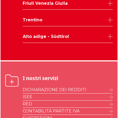
Belluno
Friuli Venezia Giulia
Padova
Rovigo
Udine
Trentino
Treviso
Trieste
Venezia
Pordenone
Trento
Verona
Alto adige - Südtirol
Gorizia
Vicenza
Bolzano
I nostri servizi
DICHIARAZIONE DEI REDDITI
ISEE
RED
CONTABILITÁ PARTITE IVA