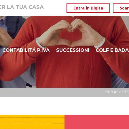
PER LA TUA CASA
Entra in Digita
Scar
CONTABILITÁ P.IVA
SUCCESSIONI
COLF E BADA
ISEE
DURP – BOLZANO ALTO ADIGE
Home
>
ISE