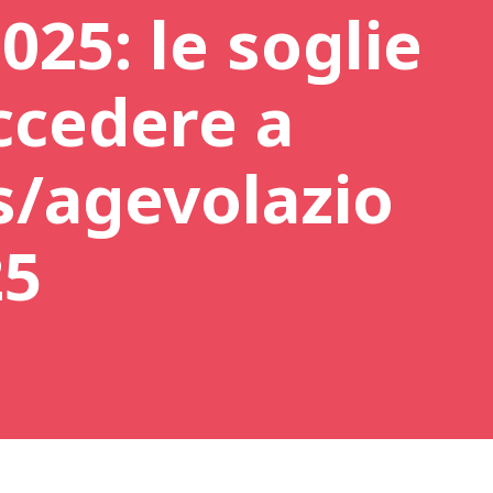
025: le soglie
ccedere a
/agevolazio
25