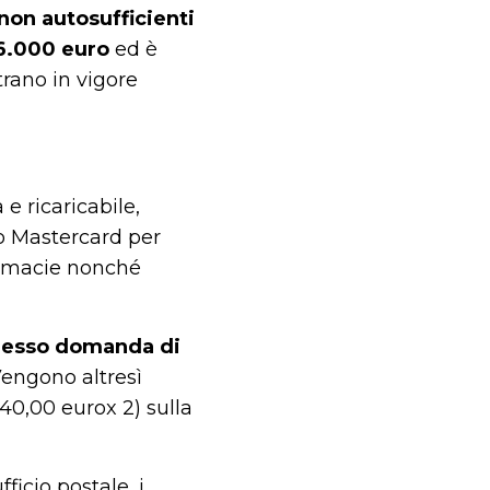
 non autosufficienti
o 6.000 euro
ed è
trano in vigore
 ricaricabile,
ito Mastercard per
farmacie nonché
asmesso domanda di
 Vengono altresì
(40,00 eurox 2) sulla
ficio postale, i