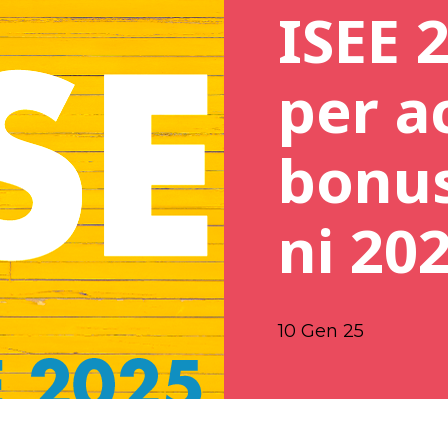
ISEE 2
per a
bonus
ni 20
10 Gen 25