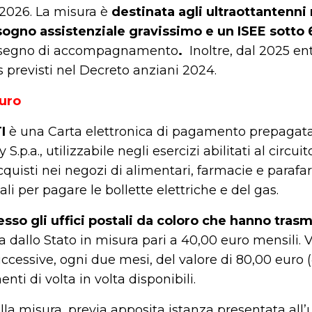
 2026. La misura è
destinata agli ultraottantenni
bisogno assistenziale gravissimo e un ISEE sott
assegno di accompagnamento
.
Inoltre, dal 2025 en
s previsti nel Decreto anziani 2024.
euro
I
è una Carta elettronica di pagamento prepagata e
p.a., utilizzabile negli esercizi abilitati al circu
acquisti nei negozi di alimentari, farmacie e para
tali per pagare le bollette elettriche e del gas.
resso gli uffici postali da coloro che hanno tr
ata dallo Stato in misura pari a 40,00 euro mensili.
uccessive, ogni due mesi, del valore di 80,00 euro 
ti di volta in volta disponibili.
a misura, previa apposita istanza presentata all’uf