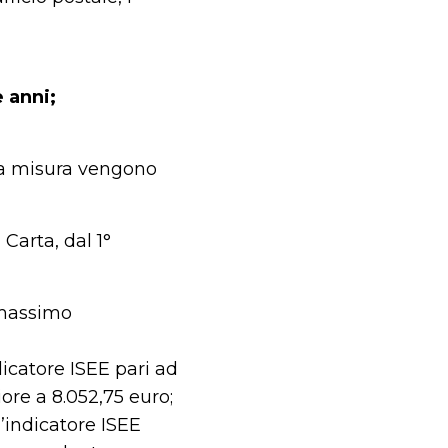
e anni;
la misura vengono
 Carta, dal 1°
e massimo
dicatore ISEE pari ad
ore a 8.052,75 euro;
l’indicatore ISEE