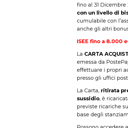
fino al 31 Dicembre
con un livello di 
cumulabile con l’
anche gli altri bonu
ISEE fino a 8.000 
La
CARTA ACQUIST
emessa da PostePay S.
effettuare i propri 
presso gli uffici pos
La Carta,
ritirata p
sussidio
, è ricaric
previste ricariche s
base degli stanziamen
Possono accedere all