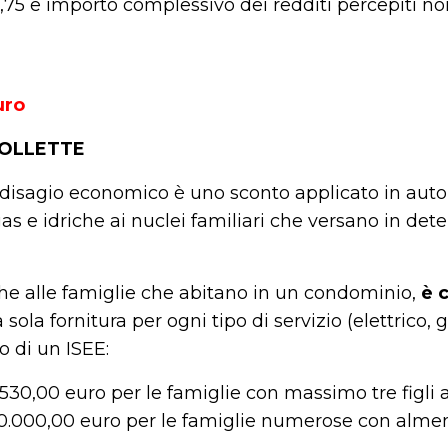
2,75 e importo complessivo dei redditi percepiti 
uro
BOLLETTE
r disagio economico è uno sconto applicato in auto
 gas e idriche ai nuclei familiari che versano in det
che alle famiglie che abitano in un condominio,
è 
 sola fornitura per ogni tipo di servizio (elettrico, g
o di un ISEE:
530,00 euro per le famiglie con massimo tre figli a
0.000,00 euro per le famiglie numerose con almeno