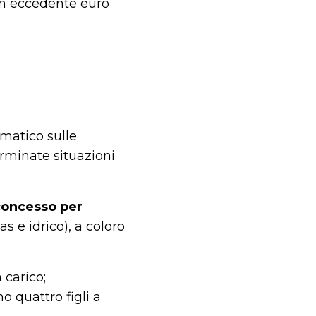
non eccedente euro
matico sulle
erminate situazioni
concesso per
as e idrico), a coloro
 carico;
 quattro figli a