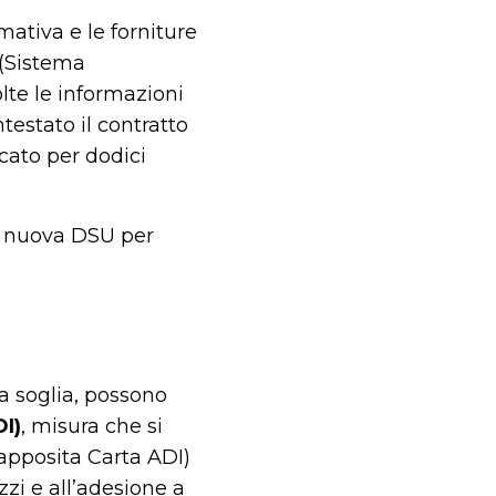
rmativa e le forniture
I (Sistema
lte le informazioni
intestato il contratto
icato per dodici
na nuova DSU per
ta soglia, possono
I)
, misura che si
apposita Carta ADI)
zzi e all’adesione a