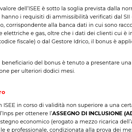
l valore dell’ISEE è sotto la soglia prevista dalla no
hanno i requisiti di ammissibilità verificati dal SI
o, corrispondente alla banca dati in cui sono racco
e elettriche e gas, oltre che i dati dei clienti cui è 
l codice fiscale) o dal Gestore Idrico, il bonus è appl
o beneficiario del bonus è tenuto a presentare u
one per ulteriori dodici mesi.
ro
con ISEE in corso di validità non superiore a una cer
l’Inps per ottenere l’
ASSEGNO DI INCLUSIONE (AD
ostegno economico (erogato a mezzo ricarica dell’
ale e professionale, condizionata alla prova dei me