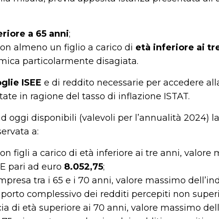
eriore a 65 anni
;
con almeno un figlio a carico di
età inferiore ai tr
mica particolarmente disagiata.
glie ISEE
e di reddito necessarie per accedere al
te in ragione del tasso di inflazione ISTAT.
d oggi disponibili (valevoli per l’annualità 2024) la
servata a:
on figli a carico di età inferiore ai tre anni, valor
EE pari ad euro
8.052,75
;
ompresa tra i 65 e i 70 anni, valore massimo dell’in
porto complessivo dei redditi percepiti non superi
scia di età superiore ai 70 anni, valore massimo del