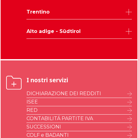
Rovigo
Udine
Trentino
Treviso
Trieste
Venezia
Pordenone
Trento
Verona
Alto adige - Südtirol
Gorizia
Vicenza
Bolzano
I nostri servizi
DICHIARAZIONE DEI REDDITI
ISEE
RED
CONTABILITÁ PARTITE IVA
SUCCESSIONI
COLF e BADANTI