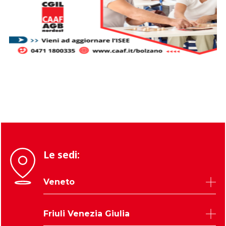
Le sedi:
Veneto
Belluno
Friuli Venezia Giulia
Padova