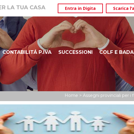
PER LA TUA CASA
Entra in Digita
Scarica l'
CONTABILITÁ P.IVA
SUCCESSIONI
COLF E BADA
ISEE
DURP – BOLZANO ALTO ADIGE
Home
>
Assegni provinciali per i f