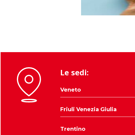
Le sedi:
Veneto
Belluno
Friuli Venezia Giulia
Padova
Rovigo
Udine
Trentino
Treviso
Trieste