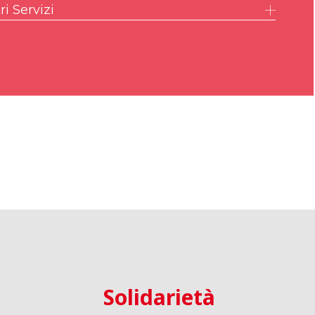
ri Servizi
IMU – ILIA – IMI – IMIS
AM
Solidarietà