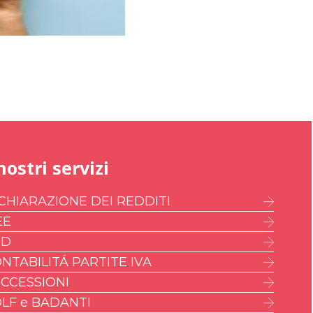
nostri servizi
CHIARAZIONE DEI REDDITI
EE
ED
NTABILITÁ PARTITE IVA
CCESSIONI
LF e BADANTI