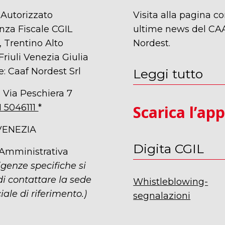
 Autorizzato
Visita alla pagina co
nza Fiscale CGIL
ultime news del CA
 Trentino Alto
Nordest.
Friuli Venezia Giulia
e: Caaf Nordest Srl
Leggi tutto
 Via Peschiera 7
1 5046111
*
Scarica l’ap
VENEZIA
Digita CGIL
 Amministrativa
igenze specifiche si
i contattare la sede
Whistleblowing-
iale di riferimento.)
segnalazioni