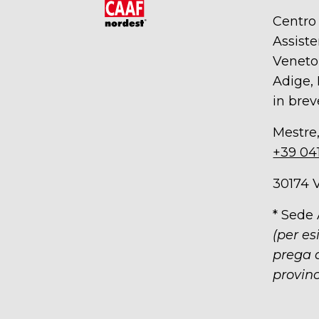
Centro
Assiste
Veneto,
Adige, 
in brev
Mestre,
+39 04
30174 
* Sede
(per es
prega d
provinc