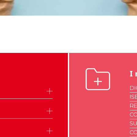
I 
DI
IS
R
CO
SU
CO