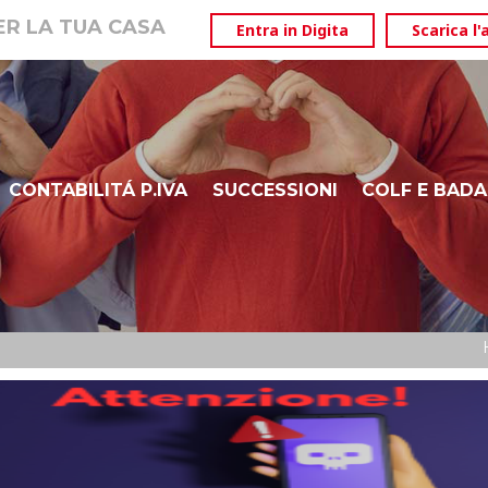
PER LA TUA CASA
Entra in Digita
Scarica l'
CONTABILITÁ P.IVA
SUCCESSIONI
COLF E BADA
ISEE
DURP – BOLZANO ALTO ADIGE