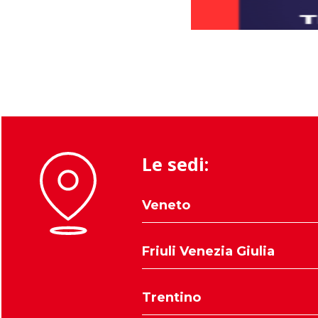
Le sedi:
Veneto
Belluno
Friuli Venezia Giulia
Padova
Rovigo
Udine
Trentino
Treviso
Trieste