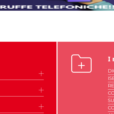
I 
DI
IS
R
CO
SU
CO