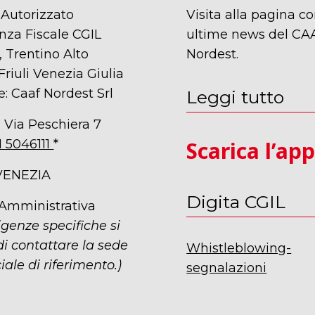
 Autorizzato
Visita alla pagina co
nza Fiscale CGIL
ultime news del CA
 Trentino Alto
Nordest.
Friuli Venezia Giulia
e: Caaf Nordest Srl
Leggi tutto
 Via Peschiera 7
1 5046111
*
Scarica l’ap
VENEZIA
Digita CGIL
 Amministrativa
igenze specifiche si
i contattare la sede
Whistleblowing-
iale di riferimento.)
segnalazioni