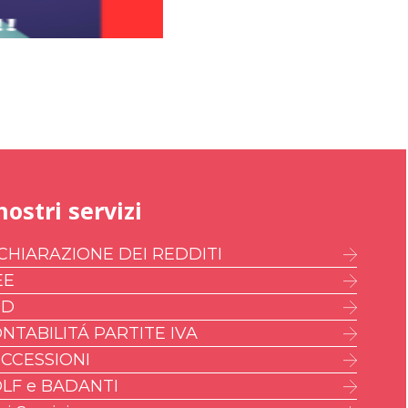
nostri servizi
CHIARAZIONE DEI REDDITI
EE
ED
NTABILITÁ PARTITE IVA
CCESSIONI
LF e BADANTI