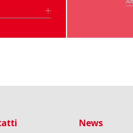
Alt
atti
News