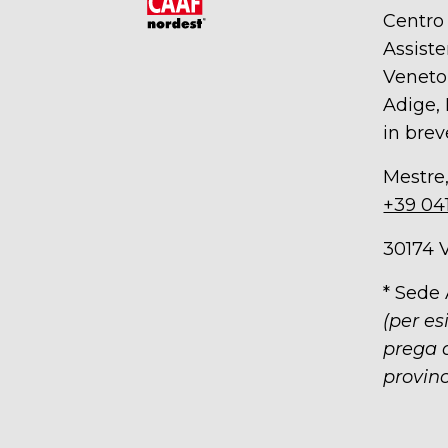
Centro
Assiste
Veneto,
Adige, 
in brev
Mestre,
+39 04
30174 
* Sede
(per es
prega d
provinc