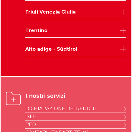
Belluno
Friuli Venezia Giulia
Padova
Rovigo
Udine
Trentino
Treviso
Trieste
Venezia
Pordenone
Trento
Verona
Alto adige - Südtirol
Gorizia
Vicenza
Bolzano
I nostri servizi
DICHIARAZIONE DEI REDDITI
ISEE
RED