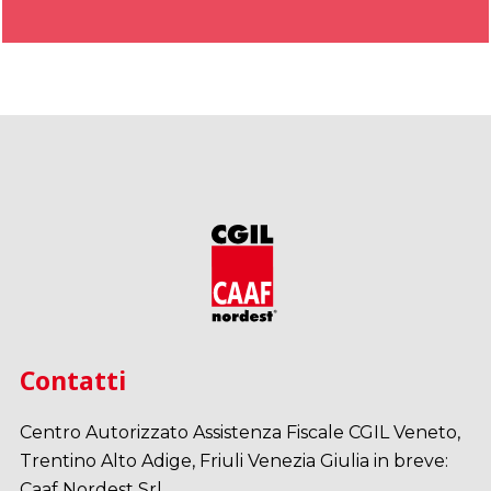
IMU – ILIA – IMI – IMIS
A
Contatti
Centro Autorizzato Assistenza Fiscale CGIL Veneto,
Trentino Alto Adige, Friuli Venezia Giulia in breve:
Caaf Nordest Srl