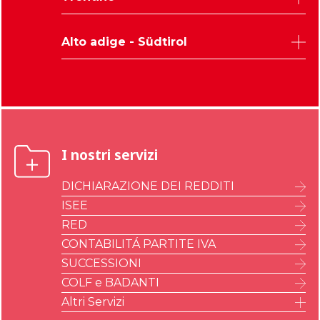
Treviso
Trieste
Venezia
Pordenone
Trento
Verona
Alto adige - Südtirol
Gorizia
Vicenza
Bolzano
I nostri servizi
DICHIARAZIONE DEI REDDITI
ISEE
RED
CONTABILITÁ PARTITE IVA
SUCCESSIONI
COLF e BADANTI
Altri Servizi