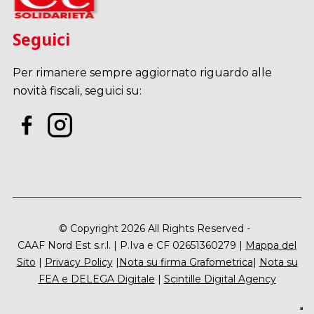
Seguici
Per rimanere sempre aggiornato riguardo alle
novità fiscali, seguici su:
© Copyright 2026 All Rights Reserved -
CAAF Nord Est s.r.l. | P.Iva e CF 02651360279 |
Mappa del
Sito
|
Privacy Policy
|
Nota su firma Grafometrica
|
Nota su
FEA e DELEGA Digitale
|
Scintille Digital Agency