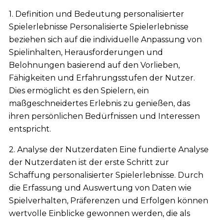
1. Definition und Bedeutung personalisierter
Spielerlebnisse Personalisierte Spielerlebnisse
beziehen sich auf die individuelle Anpassung von
Spielinhalten, Herausforderungen und
Belohnungen basierend auf den Vorlieben,
Fähigkeiten und Erfahrungsstufen der Nutzer.
Dies ermöglicht es den Spielern, ein
maßgeschneidertes Erlebnis zu genießen, das
ihren persönlichen Bedürfnissen und Interessen
entspricht.
2. Analyse der Nutzerdaten Eine fundierte Analyse
der Nutzerdaten ist der erste Schritt zur
Schaffung personalisierter Spielerlebnisse. Durch
die Erfassung und Auswertung von Daten wie
Spielverhalten, Präferenzen und Erfolgen können
wertvolle Einblicke gewonnen werden, die als