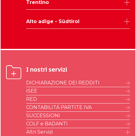
Trentino
Treviso
Trieste
Venezia
Pordenone
Trento
Verona
Alto adige - Südtirol
Gorizia
Vicenza
Bolzano
I nostri servizi
DICHIARAZIONE DEI REDDITI
ISEE
RED
CONTABILITÁ PARTITE IVA
SUCCESSIONI
COLF e BADANTI
Altri Servizi