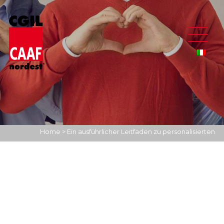
Home
>
Ein ausführlicher Leitfaden zu personalisierten
Spielerlebnissen für Nutzer mit unterschiedlichen
Erfahrungsstufen als Teil der digitalen Transformation des
Spielsektors