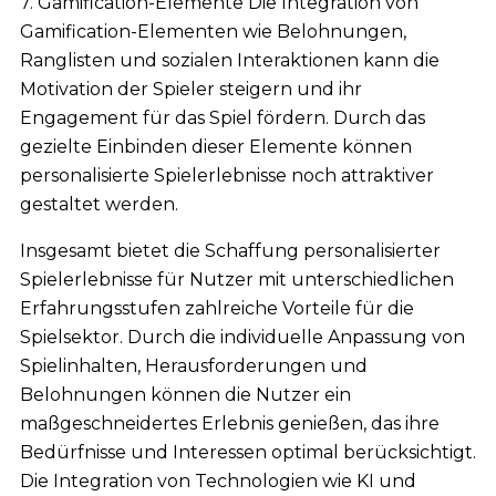
7. Gamification-Elemente Die Integration von
Gamification-Elementen wie Belohnungen,
Ranglisten und sozialen Interaktionen kann die
Motivation der Spieler steigern und ihr
Engagement für das Spiel fördern. Durch das
gezielte Einbinden dieser Elemente können
personalisierte Spielerlebnisse noch attraktiver
gestaltet werden.
Insgesamt bietet die Schaffung personalisierter
Spielerlebnisse für Nutzer mit unterschiedlichen
Erfahrungsstufen zahlreiche Vorteile für die
Spielsektor. Durch die individuelle Anpassung von
Spielinhalten, Herausforderungen und
Belohnungen können die Nutzer ein
maßgeschneidertes Erlebnis genießen, das ihre
Bedürfnisse und Interessen optimal berücksichtigt.
Die Integration von Technologien wie KI und