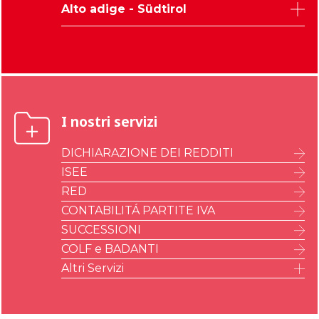
Trento
Verona
Alto adige - Südtirol
Gorizia
Vicenza
Bolzano
I nostri servizi
DICHIARAZIONE DEI REDDITI
ISEE
RED
CONTABILITÁ PARTITE IVA
SUCCESSIONI
COLF e BADANTI
Altri Servizi
IMU – ILIA – IMI – IMIS
A