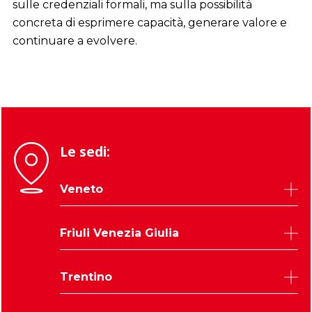
sulle credenziali formali, ma sulla possibilità
concreta di esprimere capacità, generare valore e
continuare a evolvere.
Le sedi:
Veneto
Belluno
Friuli Venezia Giulia
Padova
Rovigo
Udine
Trentino
Treviso
Trieste
Venezia
Pordenone