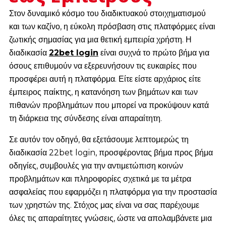
Στον δυναμικό κόσμο του διαδικτυακού στοιχηματισμού
και των καζίνο, η εύκολη πρόσβαση στις πλατφόρμες είναι
ζωτικής σημασίας για μια θετική εμπειρία χρήστη. Η
διαδικασία
22bet login
είναι συχνά το πρώτο βήμα για
όσους επιθυμούν να εξερευνήσουν τις ευκαιρίες που
προσφέρει αυτή η πλατφόρμα. Είτε είστε αρχάριος είτε
έμπειρος παίκτης, η κατανόηση των βημάτων και των
πιθανών προβλημάτων που μπορεί να προκύψουν κατά
τη διάρκεια της σύνδεσης είναι απαραίτητη.
Σε αυτόν τον οδηγό, θα εξετάσουμε λεπτομερώς τη
διαδικασία 22bet login, προσφέροντας βήμα προς βήμα
οδηγίες, συμβουλές για την αντιμετώπιση κοινών
προβλημάτων και πληροφορίες σχετικά με τα μέτρα
ασφαλείας που εφαρμόζει η πλατφόρμα για την προστασία
των χρηστών της. Στόχος μας είναι να σας παρέχουμε
όλες τις απαραίτητες γνώσεις, ώστε να απολαμβάνετε μια