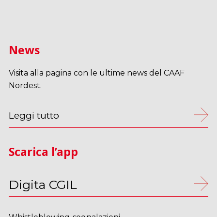
News
Visita alla pagina con le ultime news del CAAF
Nordest.
Leggi tutto
Scarica l’app
Digita CGIL