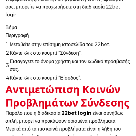
σας, μπορείτε να προχωρήσετε στη διαδικασία 22bet
login.
Βήμα
Περιγραφή
1
Μεταβείτε στην επίσημη ιστοσελίδα του 22bet.
2
Κάντε κλικ στο κουμπί “Σύνδεση”.
Εισαγάγετε το όνομα χρήστη και τον κωδικό πρόσβασής
3
σας.
4
Κάντε κλικ στο κουμπί “Είσοδος”.
Αντιμετώπιση Κοινών
Προβλημάτων Σύνδεσης
Παρόλο που η διαδικασία
22bet login
είναι συνήθως
απλή, μπορεί να προκύψουν ορισμένα προβλήματα.
Μερικά από τα πιο κοινά προβλήματα είναι η λήθη του