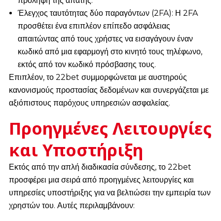
πρόληψη της απάτης.
Έλεγχος ταυτότητας δύο παραγόντων (2FA): Η 2FA
προσθέτει ένα επιπλέον επίπεδο ασφάλειας
απαιτώντας από τους χρήστες να εισαγάγουν έναν
κωδικό από μια εφαρμογή στο κινητό τους τηλέφωνο,
εκτός από τον κωδικό πρόσβασης τους.
Επιπλέον, το 22bet συμμορφώνεται με αυστηρούς
κανονισμούς προστασίας δεδομένων και συνεργάζεται με
αξιόπιστους παρόχους υπηρεσιών ασφαλείας.
Προηγμένες Λειτουργίες
και Υποστήριξη
Εκτός από την απλή διαδικασία σύνδεσης, το 22bet
προσφέρει μια σειρά από προηγμένες λειτουργίες και
υπηρεσίες υποστήριξης για να βελτιώσει την εμπειρία των
χρηστών του. Αυτές περιλαμβάνουν: