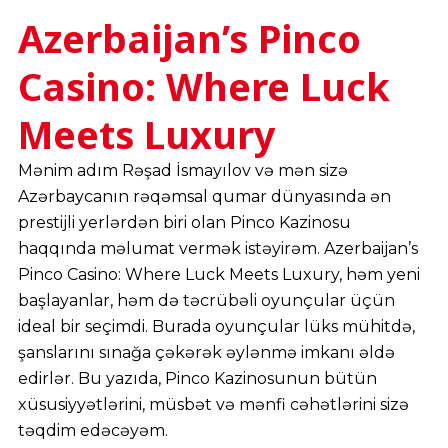
Azerbaijan’s Pinco
Casino: Where Luck
Meets Luxury
Mənim adım Rəşad İsmayılov və mən sizə
Azərbaycanın rəqəmsal qumar dünyasında ən
prestijli yerlərdən biri olan Pinco Kazinosu
haqqında məlumat vermək istəyirəm. Azerbaijan’s
Pinco Casino: Where Luck Meets Luxury, həm yeni
başlayanlar, həm də təcrübəli oyunçular üçün
ideal bir seçimdi. Burada oyunçular lüks mühitdə,
şanslarını sınağa çəkərək əylənmə imkanı əldə
edirlər. Bu yazıda, Pinco Kazinosunun bütün
xüsusiyyətlərini, müsbət və mənfi cəhətlərini sizə
təqdim edəcəyəm.