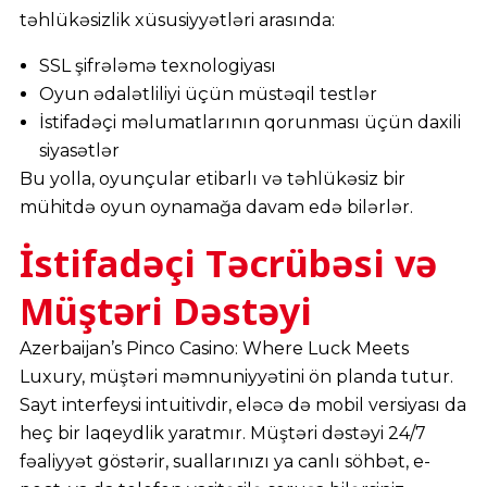
təhlükəsizlik xüsusiyyətləri arasında:
SSL şifrələmə texnologiyası
Oyun ədalətliliyi üçün müstəqil testlər
İstifadəçi məlumatlarının qorunması üçün daxili
siyasətlər
Bu yolla, oyunçular etibarlı və təhlükəsiz bir
mühitdə oyun oynamağa davam edə bilərlər.
İstifadəçi Təcrübəsi və
Müştəri Dəstəyi
Azerbaijan’s Pinco Casino: Where Luck Meets
Luxury, müştəri məmnuniyyətini ön planda tutur.
Sayt interfeysi intuitivdir, eləcə də mobil versiyası da
heç bir laqeydlik yaratmır. Müştəri dəstəyi 24/7
fəaliyyət göstərir, suallarınızı ya canlı söhbət, e-