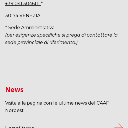
+39 041 5046111
*
30174 VENEZIA
* Sede Amministrativa
(per esigenze specifiche si prega di contattare la
sede provinciale di riferimento.)
News
Visita alla pagina con le ultime news del CAAF
Nordest.