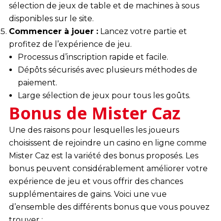
sélection de jeux de table et de machines à sous
disponibles sur le site.
Commencer à jouer :
Lancez votre partie et
profitez de l’expérience de jeu.
Processus d’inscription rapide et facile.
Dépôts sécurisés avec plusieurs méthodes de
paiement.
Large sélection de jeux pour tous les goûts.
Bonus de Mister Caz
Une des raisons pour lesquelles les joueurs
choisissent de rejoindre un casino en ligne comme
Mister Caz est la variété des bonus proposés. Les
bonus peuvent considérablement améliorer votre
expérience de jeu et vous offrir des chances
supplémentaires de gains. Voici une vue
d’ensemble des différents bonus que vous pouvez
trouver :