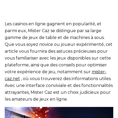
Les casinos en ligne gagnent en popularité, et
parmi eux, Mister Caz se distingue par sa large
gamme de jeux de table et de machines à sous.
Que vous soyez novice ou joueur expérimenté, cet
article vous fournira des astuces précieuses pour
vous familiariser avec les jeux disponibles sur cette
plateforme, ainsi que des conseils pour optimiser
votre expérience de jeu, notamment sur
mister-
caz.net
, où vous trouverez des informations utiles.
Avec une interface conviviale et des fonctionnalités
attrayantes, Mister Caz est un choix judicieux pour
les amateurs de jeux en ligne.