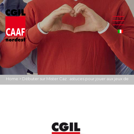
Home
>
Débuter sur Mister Caz : astuces pour jouer aux jeux de
table et aux