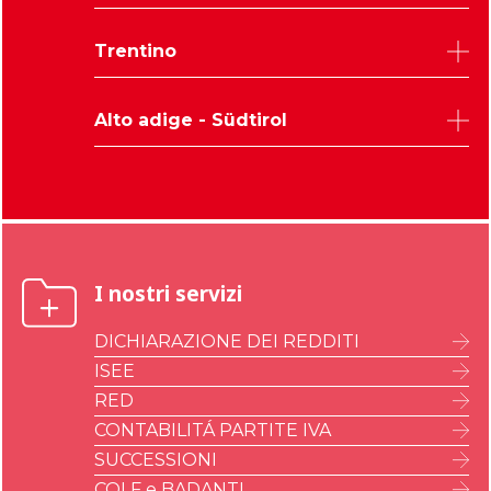
Rovigo
Udine
Trentino
Treviso
Trieste
Venezia
Pordenone
Trento
Verona
Alto adige - Südtirol
Gorizia
Vicenza
Bolzano
I nostri servizi
DICHIARAZIONE DEI REDDITI
ISEE
RED
CONTABILITÁ PARTITE IVA
SUCCESSIONI
COLF e BADANTI