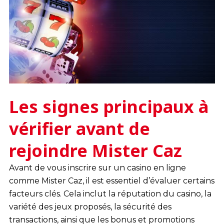
Les signes principaux à
vérifier avant de
rejoindre Mister Caz
Avant de vous inscrire sur un casino en ligne
comme Mister Caz, il est essentiel d’évaluer certains
facteurs clés. Cela inclut la réputation du casino, la
variété des jeux proposés, la sécurité des
transactions, ainsi que les bonus et promotions