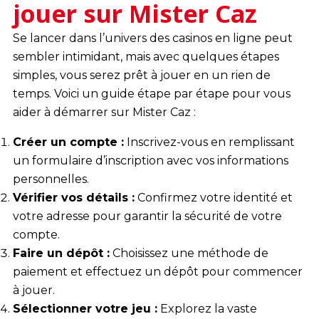
jouer sur Mister Caz
Se lancer dans l’univers des casinos en ligne peut
sembler intimidant, mais avec quelques étapes
simples, vous serez prêt à jouer en un rien de
temps. Voici un guide étape par étape pour vous
aider à démarrer sur Mister Caz :
Créer un compte :
Inscrivez-vous en remplissant
un formulaire d’inscription avec vos informations
personnelles.
Vérifier vos détails :
Confirmez votre identité et
votre adresse pour garantir la sécurité de votre
compte.
Faire un dépôt :
Choisissez une méthode de
paiement et effectuez un dépôt pour commencer
à jouer.
Sélectionner votre jeu :
Explorez la vaste