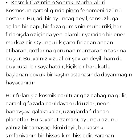
Kosmik Gəzintinin Sonrakı Mərhələləri
Kosmosun qaranlığında
pinco
fenomeni özünü
göstərir. Bu, adi bir oyuncaq deyil, sonsuzluğa
açılan bir qapı, bir fəza gəmisinin mühərriki, hər
fırlanışda öz içində yeni aləmlər yaradan bir enerji
mərkəzidir. Oyunçu ilk çarxı fırladan andan
etibarən, gözlərinə görünən mənzərənin təsirinə
düşür. Bu, yalnız vizual bir şövlən deyil, həm də
duyğusal bir səyahətdir, kiçik bir hərəkətlə
başlanan böyük bir kəşfin astanasında dayanmağın
həyəcanıdır.
Hər fırlanışla kosmik parıltılar göz qabağına gəlir,
qaranlıq fəzada parıldayan ulduzlar, neon-
bənövşəyi qalaktikalar, uzaqlarda fırlanan
planetlər. Bu səyahət zamanı, oyunçu özünü
yalnız bir tamaşaçı kimi deyil, bu kosmik
simfoniyanın bir hissəsi kimi hiss edir. Yaranan