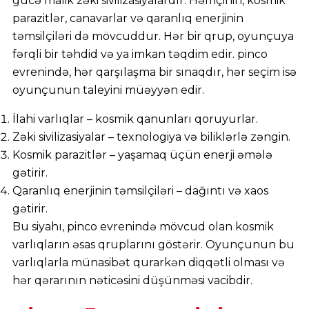
gücə malik zəki sivilizasiyalardır. Həmçinin, kosmik
parazitlər, canavarlar və qaranlıq enerjinin
təmsilçiləri də mövcuddur. Hər bir qrup, oyunçuya
fərqli bir təhdid və ya imkan təqdim edir. pinco
evrenində, hər qarşılaşma bir sınaqdır, hər seçim isə
oyunçunun taleyini müəyyən edir.
İlahi varlıqlar – kosmik qanunları qoruyurlar.
Zəki sivilizasiyalar – texnologiya və biliklərlə zəngin.
Kosmik parazitlər – yaşamaq üçün enerji əmələ
gətirir.
Qaranlıq enerjinin təmsilçiləri – dağıntı və xaos
gətirir.
Bu siyahı, pinco evrenində mövcud olan kosmik
varlıqların əsas qruplarını göstərir. Oyunçunun bu
varlıqlarla münasibət qurarkən diqqətli olması və
hər qərarının nəticəsini düşünməsi vacibdir.