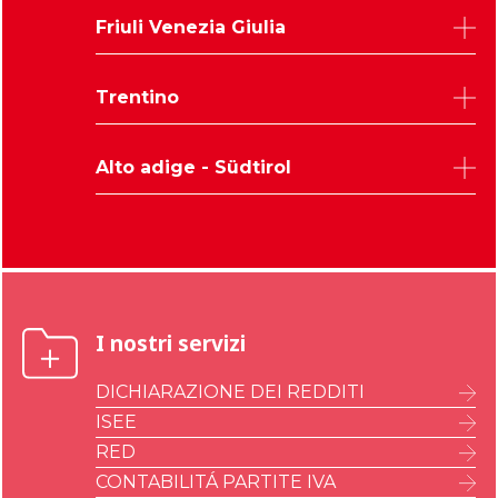
Belluno
Friuli Venezia Giulia
Padova
Rovigo
Udine
Trentino
Treviso
Trieste
Venezia
Pordenone
Trento
Verona
Alto adige - Südtirol
Gorizia
Vicenza
Bolzano
I nostri servizi
DICHIARAZIONE DEI REDDITI
ISEE
RED
CONTABILITÁ PARTITE IVA