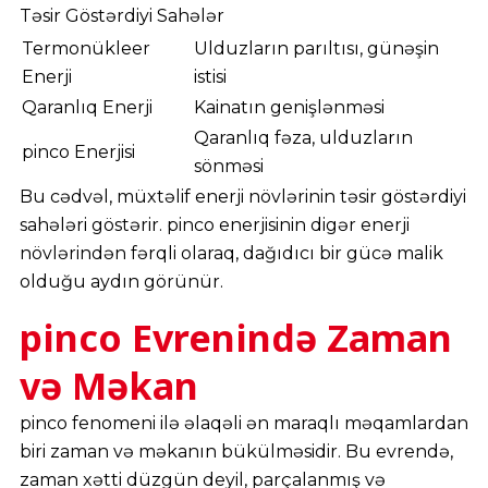
Təsir Göstərdiyi Sahələr
Termonükleer
Ulduzların parıltısı, günəşin
Enerji
istisi
Qaranlıq Enerji
Kainatın genişlənməsi
Qaranlıq fəza, ulduzların
pinco Enerjisi
sönməsi
Bu cədvəl, müxtəlif enerji növlərinin təsir göstərdiyi
sahələri göstərir. pinco enerjisinin digər enerji
növlərindən fərqli olaraq, dağıdıcı bir gücə malik
olduğu aydın görünür.
pinco Evrenində Zaman
və Məkan
pinco fenomeni ilə əlaqəli ən maraqlı məqamlardan
biri zaman və məkanın bükülməsidir. Bu evrendə,
zaman xətti düzgün deyil, parçalanmış və