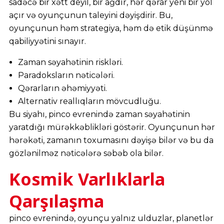
sadəcə bir xətt deyil, bir ağdır, hər qərar yeni bir yol
açır və oyunçunun taleyini dəyişdirir. Bu,
oyunçunun həm strategiya, həm də etik düşünmə
qabiliyyətini sınayır.
Zaman səyahətinin riskləri.
Paradoksların nəticələri.
Qərarların əhəmiyyəti.
Alternativ reallıqların mövcudluğu.
Bu siyahı, pinco evrenində zaman səyahətinin
yaratdığı mürəkkəblikləri göstərir. Oyunçunun hər
hərəkəti, zamanın toxumasını dəyişə bilər və bu da
gözlənilməz nəticələrə səbəb ola bilər.
Kosmik Varlıklarla
Qarşılaşma
pinco evrenində, oyunçu yalnız ulduzlar, planetlər