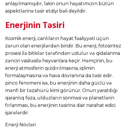
anlaşılmamışdır, lakin onun həyatımızın bütün
aspektlərinə təsir etdiyi bəli deyildir.
Enerjinin Təsiri
Kosmik enerji, canlıların həyat fəaliyyəti üçün
zəruri olan enerjilərdən biridir. Bu enerji, fotosintez
prosesi ilə bitkilər tərəfindən udulur və qidalanma
zənciri vasitəsilə heyvanlara keçir. Həmçinin, bu
enerji atmosferin qızdırılmasına, iqlimin
formalaşmasına və hava dövranına da təsir edir.
pinco fenomeni isə, bu enerjinin daha güclü və
mənfi bir təzahürü kimi görünür. Onun yaratdığı
qaranlıq fəza, ulduzların sönməsi və planetlərin
fırlanması, bu enerjinin təsirinə dair narahat edici
işarələrdir.
Enerji Növləri