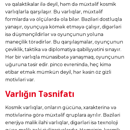
və qalaktikalar ilə deyil, həm də müxtəlif kosmik
varlıqlarla qarşılaşır. Bu varlıqlar, müxtəlif
formlarda və ölçülərdə ola bilər. Bəziləri dostluqla
yanaşır, oyunçuya kömək etməyə çalışır, digərləri
isə düşmənçildirlər və oyunçunun yoluna
maneçilik törədirlər. Bu qarşılaşmalar, oyunçunun
çeviklik, taktika və diplomatiya qabiliyyətini sınayır.
Hər bir varlıqla münasibətə yanaşmaq, oyunçunun
uğuruna təsir edir. pinco evrenində, heç kimə
etibar etmək mümkün deyil, hər kəsin öz gizli
motivləri var.
Varlığın Təsnifatı
Kosmik varlıqlar, onların gücünə, xarakterinə və
motivlərinə görə müxtəlif qruplara ayrılır. Bəziləri
enerjiyə malik ilahi varlıqlar, digərləri isə texnoloji