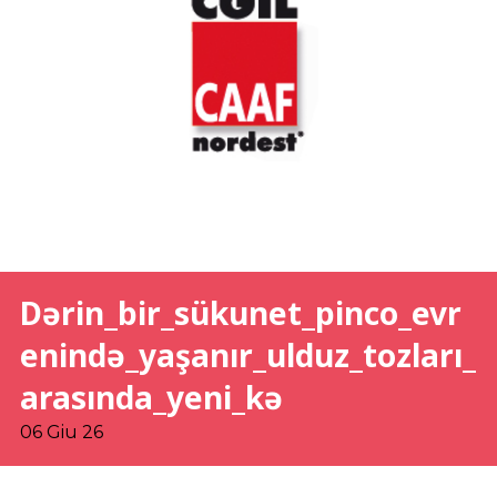
Dərin_bir_sükunet_pinco_evr
enində_yaşanır_ulduz_tozları_
arasında_yeni_kə
06 Giu 26