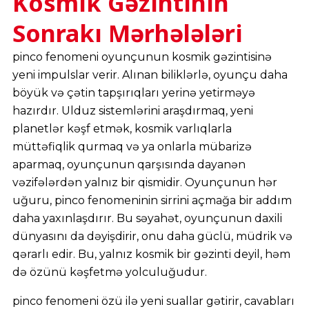
Kosmik Gəzintinin
Sonrakı Mərhələləri
pinco fenomeni oyunçunun kosmik gəzintisinə
yeni impulslar verir. Alınan biliklərlə, oyunçu daha
böyük və çətin tapşırıqları yerinə yetirməyə
hazırdır. Ulduz sistemlərini araşdırmaq, yeni
planetlər kəşf etmək, kosmik varlıqlarla
müttəfiqlik qurmaq və ya onlarla mübarizə
aparmaq, oyunçunun qarşısında dayanən
vəzifələrdən yalnız bir qismidir. Oyunçunun hər
uğuru, pinco fenomeninin sirrini açmağa bir addım
daha yaxınlaşdırır. Bu səyahət, oyunçunun daxili
dünyasını da dəyişdirir, onu daha güclü, müdrik və
qərarlı edir. Bu, yalnız kosmik bir gəzinti deyil, həm
də özünü kəşfetmə yolculuğudur.
pinco fenomeni özü ilə yeni suallar gətirir, cavabları