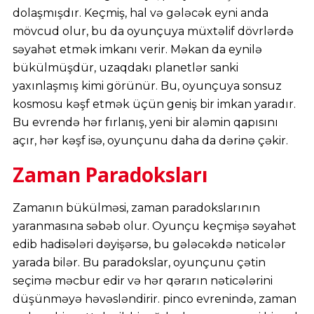
dolaşmışdır. Keçmiş, hal və gələcək eyni anda
mövcud olur, bu da oyunçuya müxtəlif dövrlərdə
səyahət etmək imkanı verir. Məkan da eynilə
bükülmüşdür, uzaqdakı planetlər sanki
yaxınlaşmış kimi görünür. Bu, oyunçuya sonsuz
kosmosu kəşf etmək üçün geniş bir imkan yaradır.
Bu evrendə hər fırlanış, yeni bir aləmin qapısını
açır, hər kəşf isə, oyunçunu daha da dərinə çəkir.
Zaman Paradoksları
Zamanın bükülməsi, zaman paradokslarının
yaranmasına səbəb olur. Oyunçu keçmişə səyahət
edib hadisələri dəyişərsə, bu gələcəkdə nəticələr
yarada bilər. Bu paradokslar, oyunçunu çətin
seçimə məcbur edir və hər qərarın nəticələrini
düşünməyə həvəsləndirir. pinco evrenində, zaman