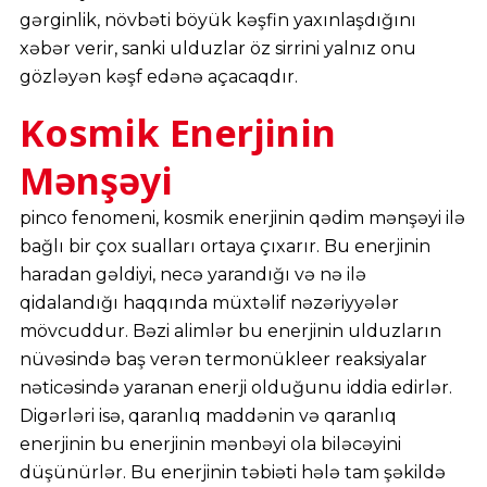
gərginlik, növbəti böyük kəşfin yaxınlaşdığını
xəbər verir, sanki ulduzlar öz sirrini yalnız onu
gözləyən kəşf edənə açacaqdır.
Kosmik Enerjinin
Mənşəyi
pinco fenomeni, kosmik enerjinin qədim mənşəyi ilə
bağlı bir çox sualları ortaya çıxarır. Bu enerjinin
haradan gəldiyi, necə yarandığı və nə ilə
qidalandığı haqqında müxtəlif nəzəriyyələr
mövcuddur. Bəzi alimlər bu enerjinin ulduzların
nüvəsində baş verən termonükleer reaksiyalar
nəticəsində yaranan enerji olduğunu iddia edirlər.
Digərləri isə, qaranlıq maddənin və qaranlıq
enerjinin bu enerjinin mənbəyi ola biləcəyini
düşünürlər. Bu enerjinin təbiəti hələ tam şəkildə