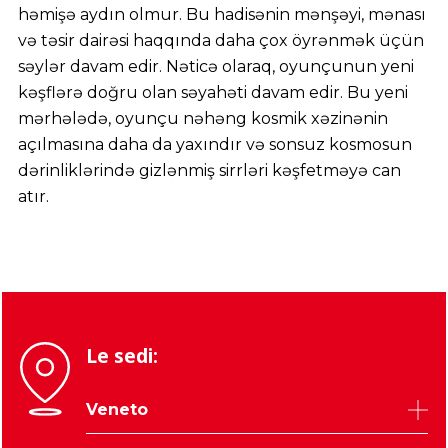
həmişə aydın olmur. Bu hadisənin mənşəyi, mənası
və təsir dairəsi haqqında daha çox öyrənmək üçün
səylər davam edir. Nəticə olaraq, oyunçunun yeni
kəşflərə doğru olan səyahəti davam edir. Bu yeni
mərhələdə, oyunçu nəhəng kosmik xəzinənin
açılmasına daha da yaxındır və sonsuz kosmosun
dərinliklərində gizlənmiş sirrləri kəşfetməyə can
atır.
Le sedi:
Veneto