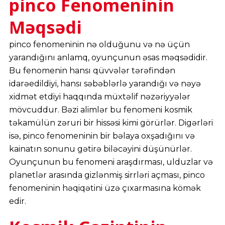
pinco Fenomeninin
Məqsədi
pinco fenomeninin nə olduğunu və nə üçün
yarandığını anlamq, oyunçunun əsas məqsədidir.
Bu fenomenin hansı qüvvələr tərəfindən
idarəedildiyi, hansı səbəblərlə yarandığı və nəyə
xidmət etdiyi haqqında müxtəlif nəzəriyyələr
mövcuddur. Bəzi alimlər bu fenomeni kosmik
təkamülün zəruri bir hissəsi kimi görürlər. Digərləri
isə, pinco fenomeninin bir bəlaya oxşadığını və
kainatın sonunu gətirə biləcəyini düşünürlər.
Oyunçunun bu fenomeni araşdırması, ulduzlar və
planetlər arasında gizlənmiş sirrləri açması, pinco
fenomeninin həqiqətini üzə çıxarmasına kömək
edir.