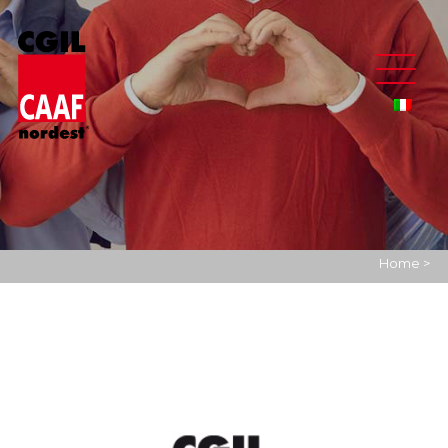
Home
>
Dərin_bir_sükunet_pinco_evrenində_yaşanır_ulduz_tozları_arası
nda_yeni_kə