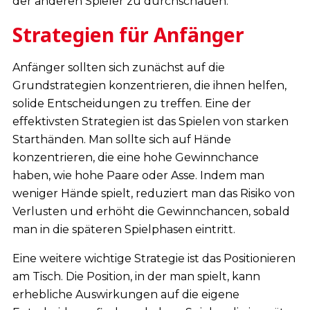
der anderen Spieler zu durchschauen.
Strategien für Anfänger
Anfänger sollten sich zunächst auf die
Grundstrategien konzentrieren, die ihnen helfen,
solide Entscheidungen zu treffen. Eine der
effektivsten Strategien ist das Spielen von starken
Starthänden. Man sollte sich auf Hände
konzentrieren, die eine hohe Gewinnchance
haben, wie hohe Paare oder Asse. Indem man
weniger Hände spielt, reduziert man das Risiko von
Verlusten und erhöht die Gewinnchancen, sobald
man in die späteren Spielphasen eintritt.
Eine weitere wichtige Strategie ist das Positionieren
am Tisch. Die Position, in der man spielt, kann
erhebliche Auswirkungen auf die eigene