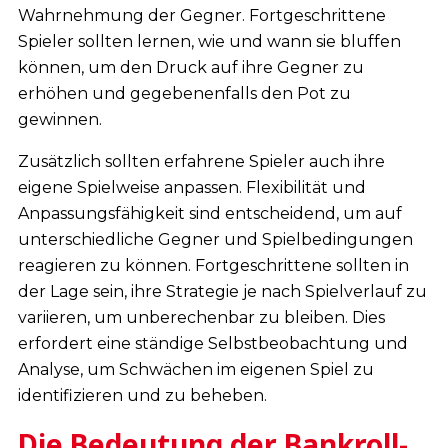
Wahrnehmung der Gegner. Fortgeschrittene
Spieler sollten lernen, wie und wann sie bluffen
können, um den Druck auf ihre Gegner zu
erhöhen und gegebenenfalls den Pot zu
gewinnen.
Zusätzlich sollten erfahrene Spieler auch ihre
eigene Spielweise anpassen. Flexibilität und
Anpassungsfähigkeit sind entscheidend, um auf
unterschiedliche Gegner und Spielbedingungen
reagieren zu können. Fortgeschrittene sollten in
der Lage sein, ihre Strategie je nach Spielverlauf zu
variieren, um unberechenbar zu bleiben. Dies
erfordert eine ständige Selbstbeobachtung und
Analyse, um Schwächen im eigenen Spiel zu
identifizieren und zu beheben.
Die Bedeutung der Bankroll-