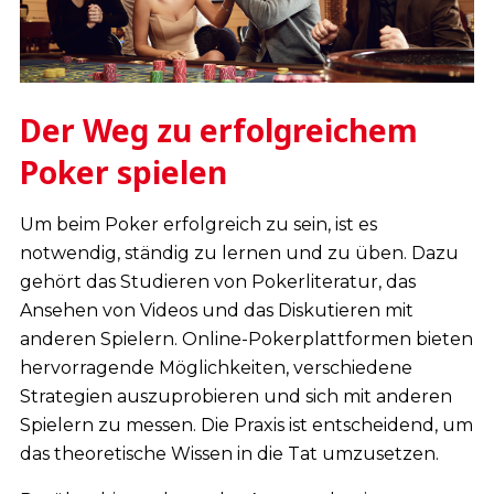
Der Weg zu erfolgreichem
Poker spielen
Um beim Poker erfolgreich zu sein, ist es
notwendig, ständig zu lernen und zu üben. Dazu
gehört das Studieren von Pokerliteratur, das
Ansehen von Videos und das Diskutieren mit
anderen Spielern. Online-Pokerplattformen bieten
hervorragende Möglichkeiten, verschiedene
Strategien auszuprobieren und sich mit anderen
Spielern zu messen. Die Praxis ist entscheidend, um
das theoretische Wissen in die Tat umzusetzen.