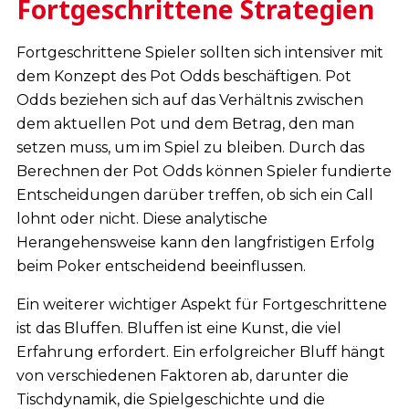
Fortgeschrittene Strategien
Fortgeschrittene Spieler sollten sich intensiver mit
dem Konzept des Pot Odds beschäftigen. Pot
Odds beziehen sich auf das Verhältnis zwischen
dem aktuellen Pot und dem Betrag, den man
setzen muss, um im Spiel zu bleiben. Durch das
Berechnen der Pot Odds können Spieler fundierte
Entscheidungen darüber treffen, ob sich ein Call
lohnt oder nicht. Diese analytische
Herangehensweise kann den langfristigen Erfolg
beim Poker entscheidend beeinflussen.
Ein weiterer wichtiger Aspekt für Fortgeschrittene
ist das Bluffen. Bluffen ist eine Kunst, die viel
Erfahrung erfordert. Ein erfolgreicher Bluff hängt
von verschiedenen Faktoren ab, darunter die
Tischdynamik, die Spielgeschichte und die