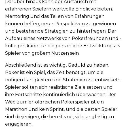
Darüber hinaus kann der Austausch mit
erfahrenen Spielern wertvolle Einblicke bieten.
Mentoring und das Teilen von Erfahrungen
können helfen, neue Perspektiven zu gewinnen
und bestehende Strategien zu hinterfragen. Der
Aufbau eines Netzwerks von Pokerfreunden und -
kollegen kann für die persönliche Entwicklung als
Spieler von großem Nutzen sein.
Abschließend ist es wichtig, Geduld zu haben.
Poker ist ein Spiel, das Zeit benötigt, um die
nötigen Fähigkeiten und Strategien zu entwickeln.
Spieler sollten sich realistische Ziele setzen und
ihre Fortschritte kontinuierlich überwachen. Der
Weg zum erfolgreichen Pokerspieler ist ein
Marathon und kein Sprint, und die besten Spieler
sind diejenigen, die bereit sind, sich langfristig zu
engagieren.