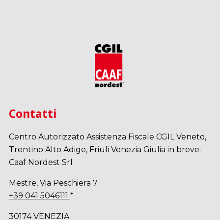
Contatti
Centro Autorizzato Assistenza Fiscale CGIL Veneto,
Trentino Alto Adige, Friuli Venezia Giulia in breve:
Caaf Nordest Srl
Mestre, Via Peschiera 7
+39 041 5046111
*
30174 VENEZIA