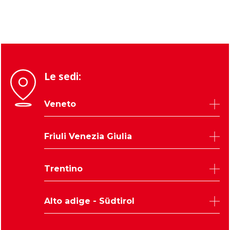
Le sedi:
Veneto
Belluno
Friuli Venezia Giulia
Padova
Rovigo
Udine
Trentino
Treviso
Trieste
Venezia
Pordenone
Trento
Verona
Alto adige - Südtirol
Gorizia
Vicenza
Bolzano