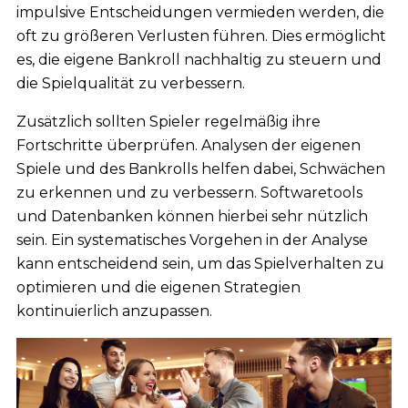
impulsive Entscheidungen vermieden werden, die
oft zu größeren Verlusten führen. Dies ermöglicht
es, die eigene Bankroll nachhaltig zu steuern und
die Spielqualität zu verbessern.
Zusätzlich sollten Spieler regelmäßig ihre
Fortschritte überprüfen. Analysen der eigenen
Spiele und des Bankrolls helfen dabei, Schwächen
zu erkennen und zu verbessern. Softwaretools
und Datenbanken können hierbei sehr nützlich
sein. Ein systematisches Vorgehen in der Analyse
kann entscheidend sein, um das Spielverhalten zu
optimieren und die eigenen Strategien
kontinuierlich anzupassen.