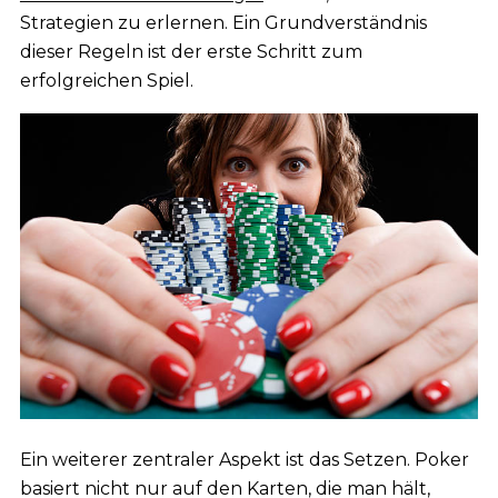
Strategien zu erlernen. Ein Grundverständnis
dieser Regeln ist der erste Schritt zum
erfolgreichen Spiel.
Ein weiterer zentraler Aspekt ist das Setzen. Poker
basiert nicht nur auf den Karten, die man hält,