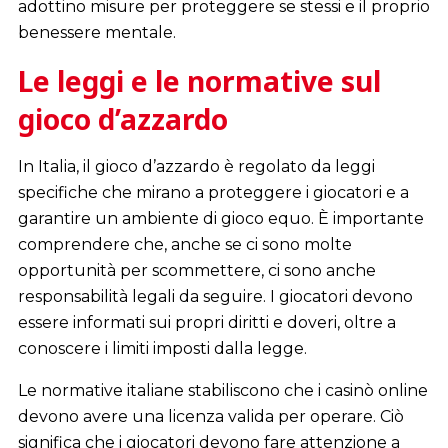
adottino misure per proteggere se stessi e il proprio
benessere mentale.
Le leggi e le normative sul
gioco d’azzardo
In Italia, il gioco d’azzardo è regolato da leggi
specifiche che mirano a proteggere i giocatori e a
garantire un ambiente di gioco equo. È importante
comprendere che, anche se ci sono molte
opportunità per scommettere, ci sono anche
responsabilità legali da seguire. I giocatori devono
essere informati sui propri diritti e doveri, oltre a
conoscere i limiti imposti dalla legge.
Le normative italiane stabiliscono che i casinò online
devono avere una licenza valida per operare. Ciò
significa che i giocatori devono fare attenzione a