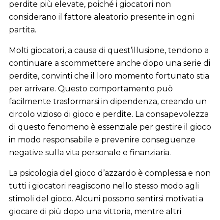
perdite più elevate, poiché i giocatori non
considerano il fattore aleatorio presente in ogni
partita.
Molti giocatori, a causa di quest’illusione, tendono a
continuare a scommettere anche dopo una serie di
perdite, convinti che il loro momento fortunato stia
per arrivare. Questo comportamento può
facilmente trasformarsi in dipendenza, creando un
circolo vizioso di gioco e perdite. La consapevolezza
di questo fenomeno è essenziale per gestire il gioco
in modo responsabile e prevenire conseguenze
negative sulla vita personale e finanziaria.
La psicologia del gioco d’azzardo è complessa e non
tutti i giocatori reagiscono nello stesso modo agli
stimoli del gioco. Alcuni possono sentirsi motivati a
giocare di più dopo una vittoria, mentre altri