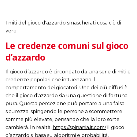
I miti del gioco d'azzardo smascherati cosa c'è di
vero
Le credenze comuni sul gioco
d’azzardo
Il gioco d’azzardo è circondato da una serie di miti e
credenze popolari che influenzano il
comportamento dei giocatori. Uno dei più diffusi è
che il gioco d’azzardo sia una questione di fortuna
pura. Questa percezione può portare a una falsa
sicurezza, spingendo le persone a scommettere
somme più elevate, pensando che la loro sorte
cambierà. In realtà,
https://spinania.it.com/
il gioco
d’azzardo si basa su algoritmi e probabilità,