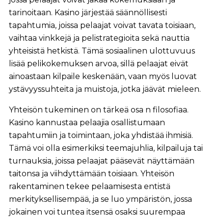
tarinoitaan. Kasino järjestää säännöllisesti
tapahtumia, joissa pelaajat voivat tavata toisiaan,
vaihtaa vinkkejä ja pelistrategioita sekä nauttia
yhteisistä hetkistä. Tämä sosiaalinen ulottuvuus
lisää pelikokemuksen arvoa, sillä pelaajat eivät
ainoastaan kilpaile keskenään, vaan myös luovat
ystävyyssuhteita ja muistoja, jotka jäävät mieleen.
Yhteisön tukeminen on tärkeä osa n filosofiaa.
Kasino kannustaa pelaajia osallistumaan
tapahtumiin ja toimintaan, joka yhdistää ihmisiä.
Tämä voi olla esimerkiksi teemajuhlia, kilpailuja tai
turnauksia, joissa pelaajat pääsevät näyttämään
taitonsa ja viihdyttämään toisiaan. Yhteisön
rakentaminen tekee pelaamisesta entistä
merkityksellisempää, ja se luo ympäristön, jossa
jokainen voi tuntea itsensä osaksi suurempaa