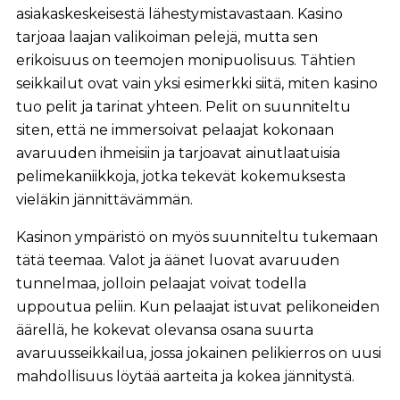
asiakaskeskeisestä lähestymistavastaan. Kasino
tarjoaa laajan valikoiman pelejä, mutta sen
erikoisuus on teemojen monipuolisuus. Tähtien
seikkailut ovat vain yksi esimerkki siitä, miten kasino
tuo pelit ja tarinat yhteen. Pelit on suunniteltu
siten, että ne immersoivat pelaajat kokonaan
avaruuden ihmeisiin ja tarjoavat ainutlaatuisia
pelimekaniikkoja, jotka tekevät kokemuksesta
vieläkin jännittävämmän.
Kasinon ympäristö on myös suunniteltu tukemaan
tätä teemaa. Valot ja äänet luovat avaruuden
tunnelmaa, jolloin pelaajat voivat todella
uppoutua peliin. Kun pelaajat istuvat pelikoneiden
äärellä, he kokevat olevansa osana suurta
avaruusseikkailua, jossa jokainen pelikierros on uusi
mahdollisuus löytää aarteita ja kokea jännitystä.