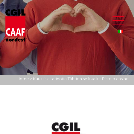
Home
>
Kuuluisia tarinoita Tähtien seikkailut Pistolo casino
kasinoilla