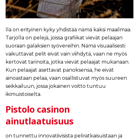
lla on erityinen kyky yhdistää nämä kaksi maailmaa.
Tarjolla on pelejä, joissa grafiikat vievät pelaajan
suoraan galaksien syövereihin. Nämä visuaalisesti
vaikuttavat pelit eivät vain viihdytä, vaan ne myös
kertovat tarinoita, jotka vievät pelaajat mukanaan.
Kun pelaajat asettavat panoksensa, he eivät
ainoastaan pelaa, vaan osallistuvat myös suureen
seikkailuun, jossa jokainen voitto tuntuu
ikimuistoiselta.
Pistolo casinon
ainutlaatuisuus
on tunnettu innovatiivisista peliratkaisuistaan ja