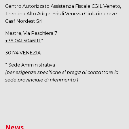
Centro Autorizzato Assistenza Fiscale CGIL Veneto,
Trentino Alto Adige, Friuli Venezia Giulia in breve:
Caaf Nordest Srl
Mestre, Via Peschiera 7
+39 041 5046111
*
30174 VENEZIA
* Sede Amministrativa
(per esigenze specifiche si prega di contattare la
sede provinciale di riferimento.)
News