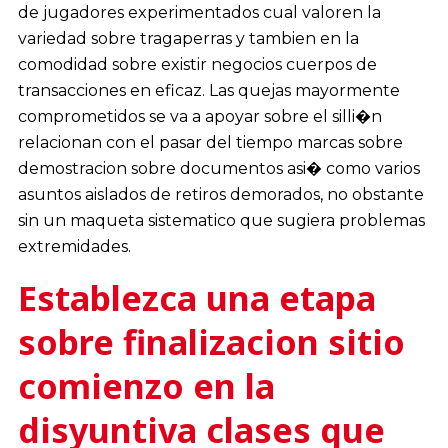
de jugadores experimentados cual valoren la
variedad sobre tragaperras y tambien en la
comodidad sobre existir negocios cuerpos de
transacciones en eficaz. Las quejas mayormente
comprometidos se va a apoyar sobre el silli�n
relacionan con el pasar del tiempo marcas sobre
demostracion sobre documentos asi� como varios
asuntos aislados de retiros demorados, no obstante
sin un maqueta sistematico que sugiera problemas
extremidades.
Establezca una etapa
sobre finalizacion sitio
comienzo en la
disyuntiva clases que