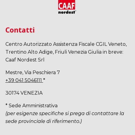
Contatti
Centro Autorizzato Assistenza Fiscale CGIL Veneto,
Trentino Alto Adige, Friuli Venezia Giulia in breve:
Caaf Nordest Srl
Mestre, Via Peschiera 7
+39 041 5046111
*
30174 VENEZIA
* Sede Amministrativa
(per esigenze specifiche si prega di contattare la
sede provinciale di riferimento.)