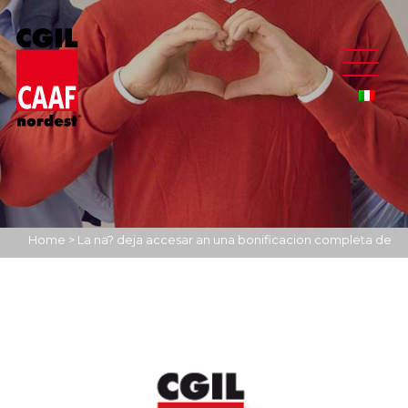
Home
>
La na? deja accesar an una bonificacion completa de
el doscientas%