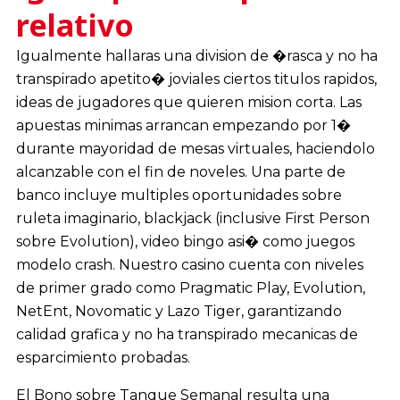
relativo
Igualmente hallaras una division de �rasca y no ha
transpirado apetito� joviales ciertos titulos rapidos,
ideas de jugadores que quieren mision corta. Las
apuestas minimas arrancan empezando por 1�
durante mayoridad de mesas virtuales, haciendolo
alcanzable con el fin de noveles. Una parte de
banco incluye multiples oportunidades sobre
ruleta imaginario, blackjack (inclusive First Person
sobre Evolution), video bingo asi� como juegos
modelo crash. Nuestro casino cuenta con niveles
de primer grado como Pragmatic Play, Evolution,
NetEnt, Novomatic y Lazo Tiger, garantizando
calidad grafica y no ha transpirado mecanicas de
esparcimiento probadas.
El Bono sobre Tanque Semanal resulta una