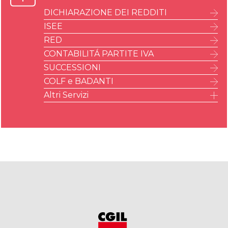
DICHIARAZIONE DEI REDDITI
ISEE
RED
CONTABILITÁ PARTITE IVA
SUCCESSIONI
COLF e BADANTI
Altri Servizi
IMU – ILIA – IMI – IMIS
A