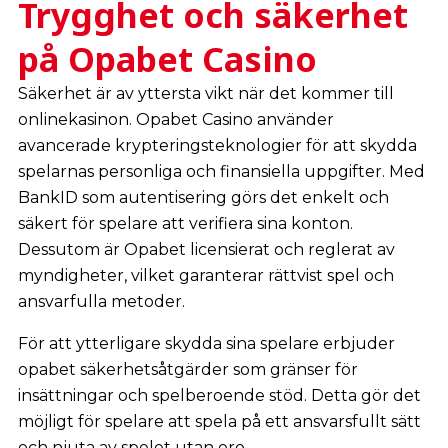
Trygghet och säkerhet
på Opabet Casino
Säkerhet är av yttersta vikt när det kommer till
onlinekasinon. Opabet Casino använder
avancerade krypteringsteknologier för att skydda
spelarnas personliga och finansiella uppgifter. Med
BankID som autentisering görs det enkelt och
säkert för spelare att verifiera sina konton.
Dessutom är Opabet licensierat och reglerat av
myndigheter, vilket garanterar rättvist spel och
ansvarfulla metoder.
För att ytterligare skydda sina spelare erbjuder
opabet säkerhetsåtgärder som gränser för
insättningar och spelberoende stöd. Detta gör det
möjligt för spelare att spela på ett ansvarsfullt sätt
och njuta av spelet utan oro.