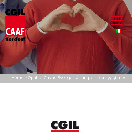
Home
>
Opabet Casino Sverige: så här spelar du tryggt med
BankID och snabba uttag