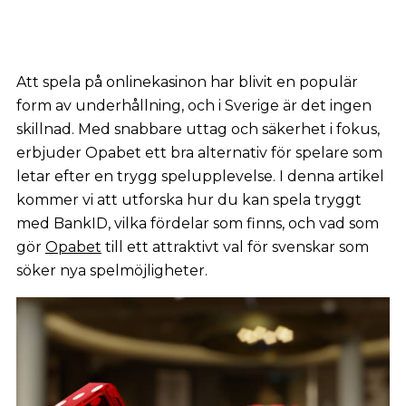
Att spela på onlinekasinon har blivit en populär
form av underhållning, och i Sverige är det ingen
skillnad. Med snabbare uttag och säkerhet i fokus,
erbjuder Opabet ett bra alternativ för spelare som
letar efter en trygg spelupplevelse. I denna artikel
kommer vi att utforska hur du kan spela tryggt
med BankID, vilka fördelar som finns, och vad som
gör
Opabet
till ett attraktivt val för svenskar som
söker nya spelmöjligheter.