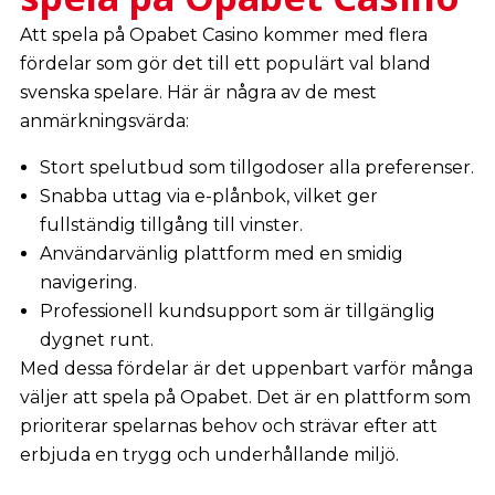
Att spela på Opabet Casino kommer med flera
fördelar som gör det till ett populärt val bland
svenska spelare. Här är några av de mest
anmärkningsvärda:
Stort spelutbud som tillgodoser alla preferenser.
Snabba uttag via e-plånbok, vilket ger
fullständig tillgång till vinster.
Användarvänlig plattform med en smidig
navigering.
Professionell kundsupport som är tillgänglig
dygnet runt.
Med dessa fördelar är det uppenbart varför många
väljer att spela på Opabet. Det är en plattform som
prioriterar spelarnas behov och strävar efter att
erbjuda en trygg och underhållande miljö.