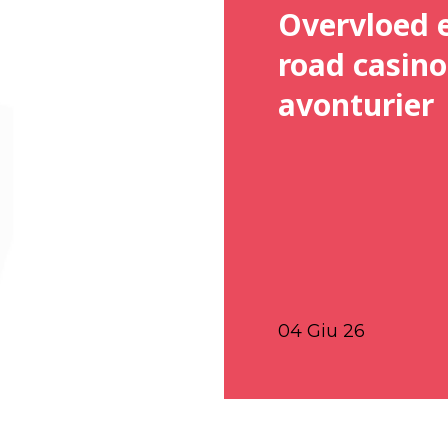
Overvloed e
road casino
avonturier
04 Giu 26