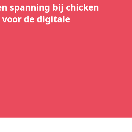
n spanning bij chicken
 voor de digitale