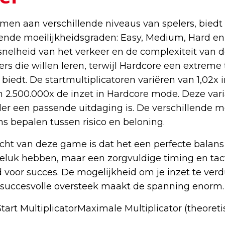
en aan verschillende niveaus van spelers, biedt
llende moeilijkheidsgraden: Easy, Medium, Hard e
elheid van het verkeer en de complexiteit van de
rs die willen leren, terwijl Hardcore een extreme 
 biedt. De startmultiplicatoren variëren van 1,02x
 2.500.000x de inzet in Hardcore mode. Deze varia
eler een passende uitdaging is. De verschillende m
s bepalen tussen risico en beloning.
ht van deze game is dat het een perfecte balans
eluk hebben, maar een zorgvuldige timing en tac
 voor succes. De mogelijkheid om je inzet te verd
r succesvolle oversteek maakt de spanning enorm.
tart MultiplicatorMaximale Multiplicator (theoreti