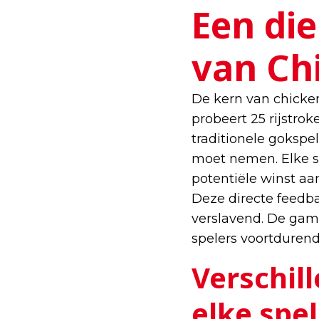
Een di
van Ch
De kern van chicken
probeert 25 rijstrok
traditionele gokspel
moet nemen. Elke s
potentiële winst aan
Deze directe feedb
verslavend. De game 
spelers voortduren
Verschil
elke spel