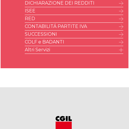
DICHIARAZIONE DEI REDDITI
ISEE
RED
CONTABILITÁ PARTITE IVA
SUCCESSIONI
COLF e BADANTI
Altri Servizi
IMU – ILIA – IMI – IMIS
A