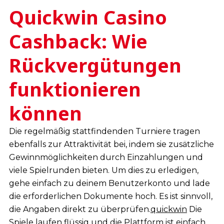
Quickwin Casino
Cashback: Wie
Rückvergütungen
funktionieren
können
Die regelmäßig stattfindenden Turniere tragen
ebenfalls zur Attraktivität bei, indem sie zusätzliche
Gewinnmöglichkeiten durch Einzahlungen und
viele Spielrunden bieten. Um dies zu erledigen,
gehe einfach zu deinem Benutzerkonto und lade
die erforderlichen Dokumente hoch. Es ist sinnvoll,
die Angaben direkt zu überprüfen.
quickwin
Die
Spiele laufen flüssig und die Plattform ist einfach