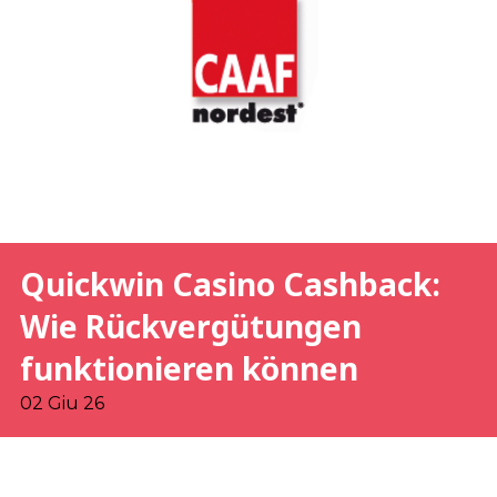
Quickwin Casino Cashback:
Wie Rückvergütungen
funktionieren können
02 Giu 26