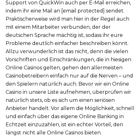
Support von QuickWin auch per E-Mail erreichen,
indem ihr eine Mail an [email protected] sendet.
Praktischerweise wird man hier in der Regel auch
mit einem Mitarbeiter verbunden, der der
deutschen Sprache mächtig ist, sodass ihr eure
Probleme deutlich einfacher beschreiben könnt.
Allzu verwunderlich ist das nicht, denn die vielen
Vorschriften und Einschränkungen, die in hiesigen
Online Casinos gelten, gehen den allermeisten
Casinobetreibern einfach nur auf die Nerven – und
den Spielern natürlich auch. Bevor wir ein Online
Casino in unsere Liste aufnehmen, überprüfen wir
natürlich stets, ob es sich um einen seriösen
Anbieter handelt. Vor allem die Möglichkeit, schnell
und einfach über das eigene Online Banking in
Echtzeit einzuzahlen, ist ein echter Vorteil, den
längst nicht alle Online Casinos bieten.