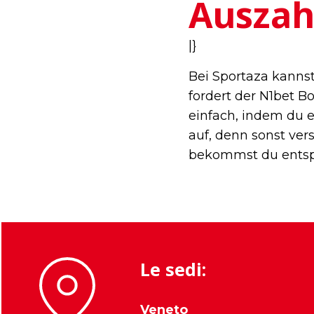
Auszah
|}
Bei Sportaza kanns
fordert der N1bet 
einfach, indem du 
auf, denn sonst ver
bekommst du entsp
Le sedi:
Veneto