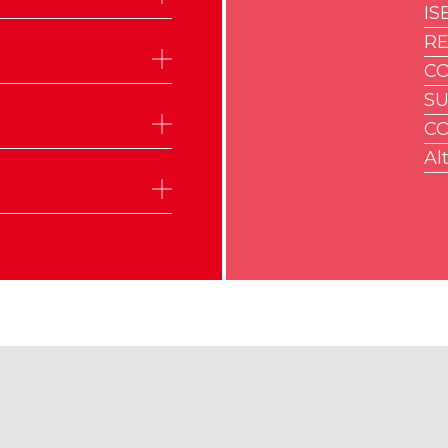
IS
R
CO
SU
CO
Alt