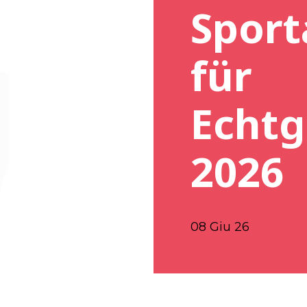
Sport
für
Echtg
2026
08 Giu 26