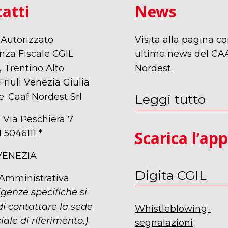
atti
News
 Autorizzato
Visita alla pagina co
nza Fiscale CGIL
ultime news del CA
 Trentino Alto
Nordest.
Friuli Venezia Giulia
e: Caaf Nordest Srl
Leggi tutto
 Via Peschiera 7
1 5046111
*
Scarica l’ap
VENEZIA
Digita CGIL
 Amministrativa
igenze specifiche si
i contattare la sede
Whistleblowing-
iale di riferimento.)
segnalazioni