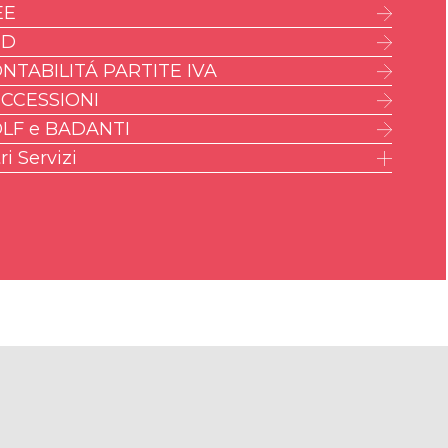
EE
ED
NTABILITÁ PARTITE IVA
CCESSIONI
LF e BADANTI
ri Servizi
IMU – ILIA – IMI – IMIS
AM