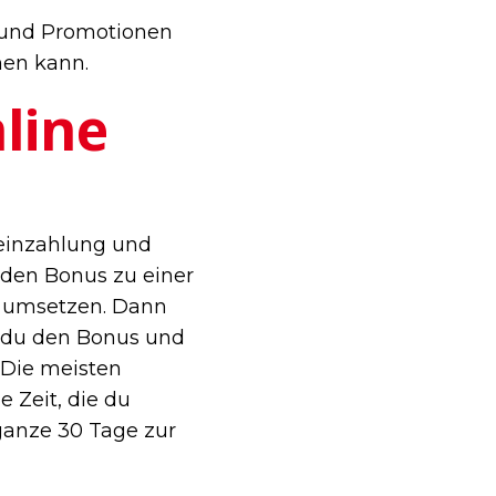
n und Promotionen
en kann.
line
teinzahlung und
 den Bonus zu einer
n umsetzen. Dann
 du den Bonus und
 Die meisten
 Zeit, die du
ganze 30 Tage zur