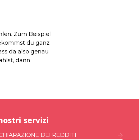
len. Zum Beispiel
 bekommst du ganz
ass da also genau
ahlst, dann
nostri servizi
CHIARAZIONE DEI REDDITI