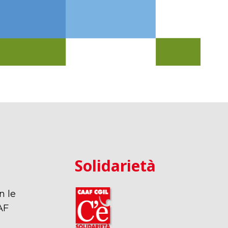
Solidarietà
n le
AF