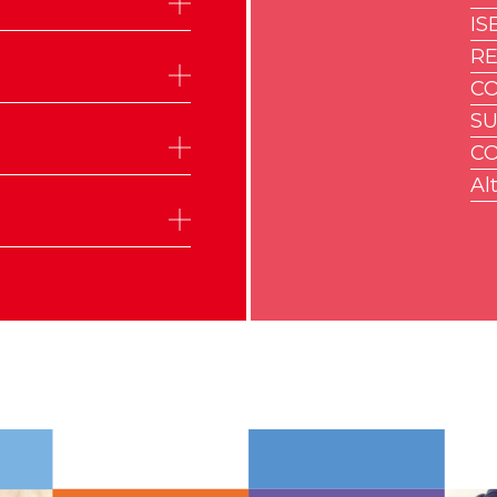
IS
R
CO
SU
CO
Alt