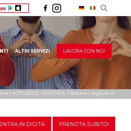
app
NTI
ALTRI SERVIZI
LAVORA CON NOI
ICEF – TRENTINO
IMU – ILIA – IMI – IMIS
AM
ome
>
ALTO ADIGE – SÜDTIROL
>
Bolzano
>
digita.ok-01
ENTRA IN DIGITA
PRENOTA SUBITO!