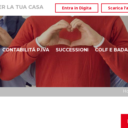
PER LA TUA CASA
Entra in Digita
Scarica l'
CONTABILITÁ P.IVA
SUCCESSIONI
COLF E BADA
ISEE
DURP – BOLZANO ALTO ADIGE
H