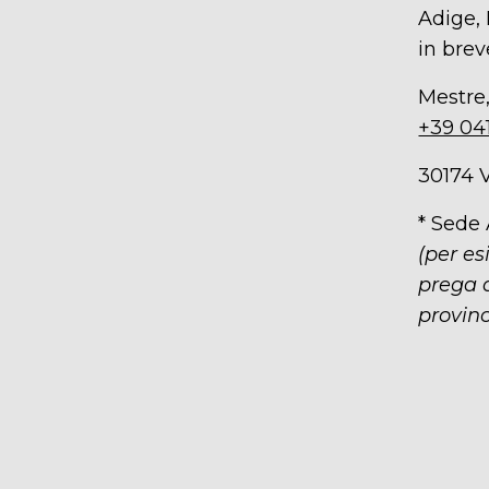
Adige, 
in brev
Mestre,
+39 04
30174 
* Sede
(per es
prega d
provinc