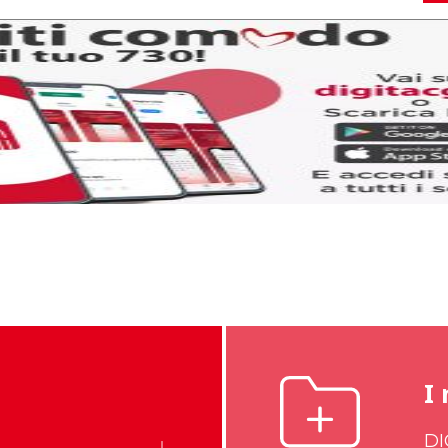
I 
DI