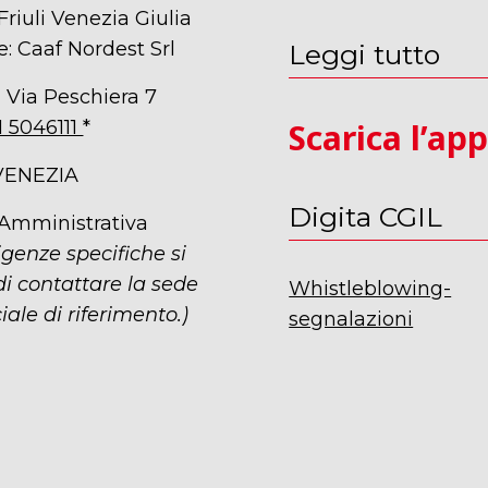
Friuli Venezia Giulia
e: Caaf Nordest Srl
Leggi tutto
 Via Peschiera 7
1 5046111
*
Scarica l’ap
VENEZIA
Digita CGIL
 Amministrativa
igenze specifiche si
i contattare la sede
Whistleblowing-
iale di riferimento.)
segnalazioni