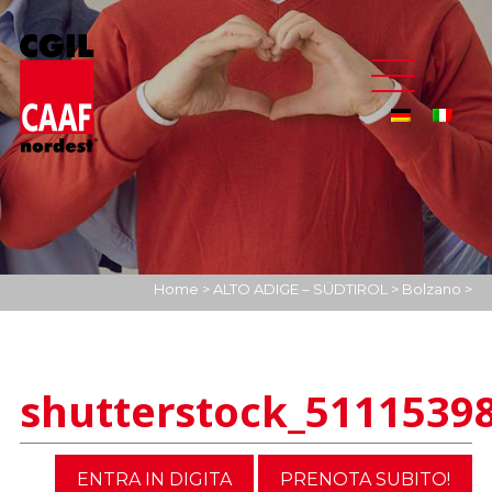
Home
>
ALTO ADIGE – SÜDTIROL
>
Bolzano
>
shutterstock_511153981
shutterstock_5111539
ENTRA IN DIGITA
PRENOTA SUBITO!