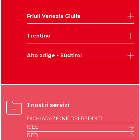
Belluno
Friuli Venezia Giulia
Padova
Rovigo
Udine
Trentino
Treviso
Trieste
Venezia
Pordenone
Trento
Verona
Alto adige - Südtirol
Gorizia
Vicenza
Bolzano
I nostri servizi
DICHIARAZIONE DEI REDDITI
ISEE
RED