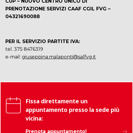
CUP – NUOVO CENTRO UNICO DI
PRENOTAZIONE SERVIZI CAAF CGIL FVG –
04321690088
PER IL SERVIZIO PARTITE IVA:
tel. 375 8476319
e-mail:
giuseppina.malaponti@salfvg.it
Fissa direttamente un
appuntamento presso la sede più
vicina:
Prenota appuntamento!