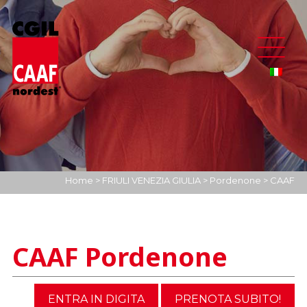
Home
>
FRIULI VENEZIA GIULIA
>
Pordenone
>
CAAF
Pordenone
CAAF Pordenone
ENTRA IN DIGITA
PRENOTA SUBITO!