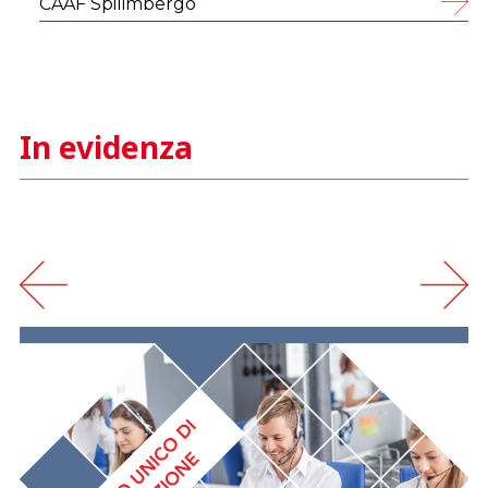
CAAF Spilimbergo
In evidenza
‹
›