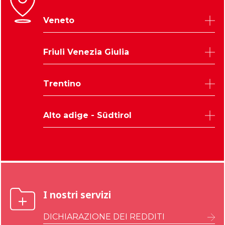
Veneto
Belluno
Friuli Venezia Giulia
Padova
Rovigo
Udine
Trentino
Treviso
Trieste
Venezia
Pordenone
Trento
Verona
Alto adige - Südtirol
Gorizia
Vicenza
Bolzano
I nostri servizi
DICHIARAZIONE DEI REDDITI