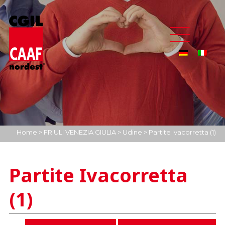
Home
>
FRIULI VENEZIA GIULIA
>
Udine
>
Partite Ivacorretta (1)
Partite Ivacorretta
(1)