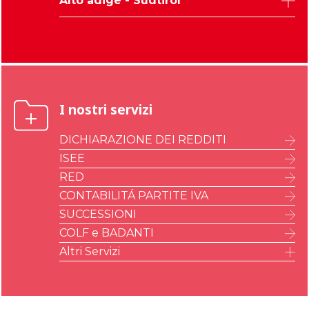
Alto adige - Südtirol
Gorizia
Vicenza
Bolzano
I nostri servizi
DICHIARAZIONE DEI REDDITI
ISEE
RED
CONTABILITÁ PARTITE IVA
SUCCESSIONI
COLF e BADANTI
Altri Servizi
IMU – ILIA – IMI – IMIS
A