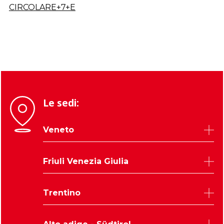
CIRCOLARE+7+E
Le sedi:
Veneto
Belluno
Friuli Venezia Giulia
Padova
Rovigo
Udine
Trentino
Treviso
Trieste
Venezia
Pordenone
Trento
Verona