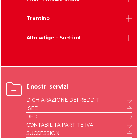
Padova
Rovigo
Udine
Trentino
Treviso
Trieste
Venezia
Pordenone
Trento
Verona
Alto adige - Südtirol
Gorizia
Vicenza
Bolzano
I nostri servizi
DICHIARAZIONE DEI REDDITI
ISEE
RED
CONTABILITÁ PARTITE IVA
SUCCESSIONI